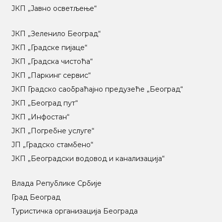
ЈКП „Јавно осветљење“
ЈКП „Зеленило Београд“
ЈКП „Градске пијаце“
ЈКП „Градска чистоћа“
ЈКП „Паркинг сервис“
ЈКП Градско саобраћајно предузеће „Београд“
ЈКП „Београд пут“
ЈКП „Инфостан“
ЈКП „Погребне услуге“
ЈП „Градско стамбено“
ЈКП „Београдски водовод и канализација“
Влада Републике Србије
Град Београд
Туристичка организација Београда