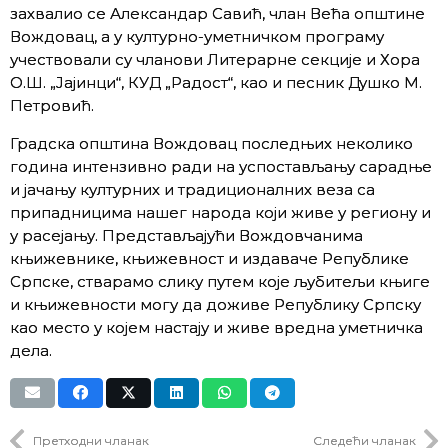
захвалио се Александар Савић, члан Већа општине
Вождовац, а у културно-уметничком програму
учествовали су чланови Литерарне секције и Хора
О.Ш. „Јајинци“, КУД „Радост“, као и песник Душко М.
Петровић.
Градска општина Вождовац последњих неколико
година интензивно ради на успостављању сарадње
и јачању културних и традиционалних веза са
припадницима нашег народа који живе у региону и
у расејању. Представљајући Вождовчанима
књижевнике, књижевност и издаваче Републике
Српске, стварамо слику путем које љубитељи књиге
и књижевности могу да доживе Републику Српску
као место у којем настају и живе вредна уметничка
дела.
Претходни чланак
Следећи чланак