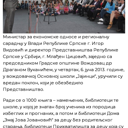
Министар за економске односе и регионалну
сарадњу у Влади Републике Српске г. Игор
Видовић и директор Представништва Републике
Српске у Србији, г. Млађен Цицовић, заједно са
председником Градске општине Вождовац др
Драганом Вуканићем, у четвртак, 6. јуна 2013. године,
у вождовачкој Основној школи „Јајинци“, уручили су
вредан поклон, који је обезбедило
Представништво.
Ради се о 1000 књига – намењених, библиотеци те
школе, у којој је знатан број ученика из породица
избеглих и прогнаних, а потом и библиотеци Дома
„Змај Јова Јовановић“ за децу без родитељског
старања, библиотеци Прихватилишта за децу која су