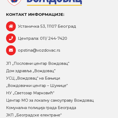
КОНТАКТ ИНФОРМАЦИЈЕ:
Устаничка 53, 11107 Београд
Централа: 011/ 244-7420
opstina@vozdovac.rs
ЈП „Пословни центар Вождовац“
Дом здравља „Вождовац”
УСЦ „Вождовац“ на Бањици
„Вождовачки центар – Шумице“
НУ „Светозар Марковић“
Центар МO за локалну самоуправу Вождовац
Комунална полиција града Београда
ЈКП „Београдске електране“