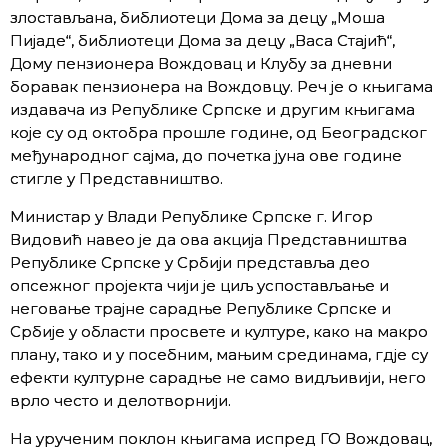
злостављана, библиотеци Дома за децу „Моша
Пијаде“, библиотеци Дома за децу „Васа Стајић“,
Дому пензионера Вождовац и Клубу за дневни
боравак пензионера на Вождовцу. Реч је о књигама
издавача из Републике Српске и другим књигама
које су од октобра прошле године, од Београдског
међународног сајма, до почетка јуна ове године
стигле у Представништво.
Министар у Влади Републике Српске г. Игор
Видовић навео је да ова акција Представништва
Републике Српске у Србији представља део
опсежног пројекта чији је циљ успостављање и
неговање трајне сарадње Републике Српске и
Србије у области просвете и културе, како на макро
плану, тако и у посебним, мањим срединама, гдје су
ефекти културне сарадње не само видљивији, него
врло често и делотворнији.
На урученим поклон књигама испред ГО Вождовац,