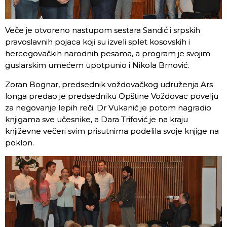
Veče je otvoreno nastupom sestara Sandić i srpskih
pravoslavnih pojaca koji su izveli splet kosovskih i
hercegovačkih narodnih pesama, a program je svojim
guslarskim umećem upotpunio i Nikola Brnović.
Zoran Bognar, predsednik voždovačkog udruženja Ars
longa predao je predsedniku Opštine Voždovac povelju
za negovanje lepih reči. Dr Vukanić je potom nagradio
knjigama sve učesnike, a Dara Trifović je na kraju
književne večeri svim prisutnima podelila svoje knjige na
poklon.