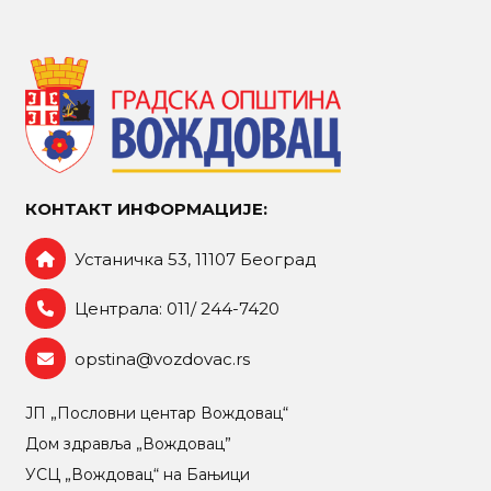
КОНТАКТ ИНФОРМАЦИЈЕ:
Устаничка 53, 11107 Београд
Централа: 011/ 244-7420
opstina@vozdovac.rs
ЈП „Пословни центар Вождовац“
Дом здравља „Вождовац”
УСЦ „Вождовац“ на Бањици