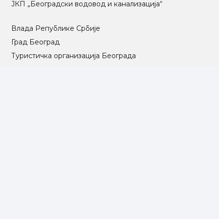
ЈКП „Београдски водовод и канализација“
Влада Републике Србије
Град Београд
Туристичка организација Београда
РГЗ – Републички геодетски завод
АПР – Агенција за привредне регистре