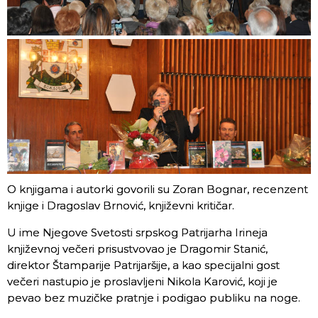
O knjigama i autorki govorili su Zoran Bognar, recenzent
knjige i Dragoslav Brnović, književni kritičar.
U ime Njegove Svetosti srpskog Patrijarha Irineja
književnoj večeri prisustvovao je Dragomir Stanić,
direktor Štamparije Patrijaršije, a kao specijalni gost
večeri nastupio je proslavljeni Nikola Karović, koji je
pevao bez muzičke pratnje i podigao publiku na noge.