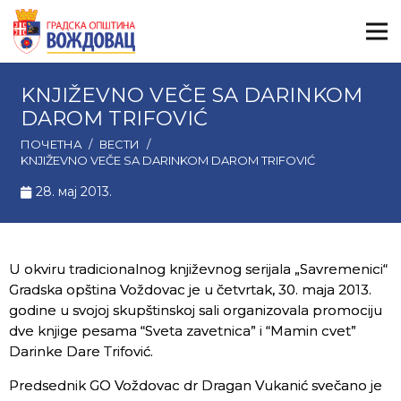
KNJIŽEVNO VEČE SA DARINKOM
DAROM TRIFOVIĆ
ПОЧЕТНА
/
ВЕСТИ
/
KNJIŽEVNO VEČE SA DARINKOM DAROM TRIFOVIĆ
28. мај 2013.
U okviru tradicionalnog književnog serijala „Savremenici“
Gradska opština Voždovac je u četvrtak, 30. maja 2013.
godine u svojoj skupštinskoj sali organizovala promociju
dve knjige pesama “Sveta zavetnica” i “Mamin cvet”
Darinke Dare Trifović.
Predsednik GO Voždovac dr Dragan Vukanić svečano je