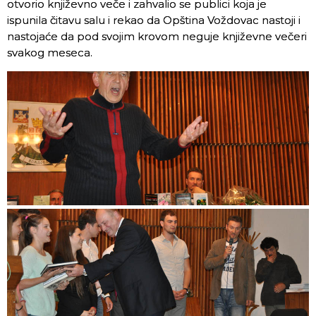
otvorio književno veče i zahvalio se publici koja je
ispunila čitavu salu i rekao da Opština Voždovac nastoji i
nastojaće da pod svojim krovom neguje književne večeri
svakog meseca.