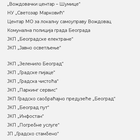
„Вождовачки центар – Шумице“
НУ „Светозар Марковић“
Центар МO за локалну самоуправу Вождовац
Комунална полиција града Београда
ЈКП „Београдске електране“
ЈКП „Јавно осветљење“
ЈКП „Зеленило Београд“
ЈКП „Градске пијаце“
ЈКП „Градска чистоћа“
ЈКП „Паркинг сервис“
ЈКП Градско саобраћајно предузеће „Београд“
ЈКП „Београд пут“
ЈКП „Инфостан“
ЈКП „Погребне услуге“
ЈП „Градско стамбено“