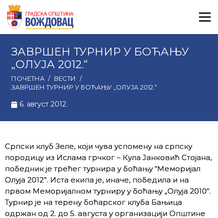
ЗАВРШЕН ТУРНИР У БОЋАЊУ
„ОЛУЈА 2012.“
ПОЧЕТНА
/
ВЕСТИ
/
ЗАВРШЕН ТУРНИР У БОЋАЊУ „ОЛУЈА 2012.“
6. август 2012.
Српски клуб Зеле, који чува успомену на српску
породицу из Ислама грчког – Кула Јанковић Стојана,
победник је трећег турнира у боћању “Меморијал
Олуја 2012”. Иста екипа је, иначе, победила и на
првом Меморијалном турниру у боћању „Олуја 2010“.
Турнир је на терену боћарског клуба Бањица
одржан од 2. до 5. августа у организацији Општине