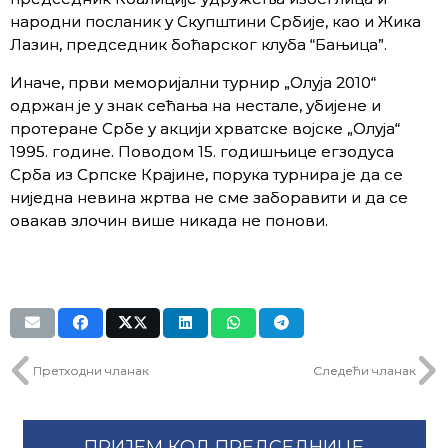
народни посланик у Скупштини Србије, као и Жика
Лазин, председник боћарског клуба “Бањица”.
Иначе, први меморијални турнир „Олуја 2010“
одржан је у знак сећања на нестале, убијене и
протеране Србе у акцији хрватске војске „Олуја“
1995. године. Поводом 15. годишњице егзодуса
Срба из Српске Крајине, порука турнира је да се
ниједна невина жртва не сме заборавити и да се
овакав злочин више никада не понови.
Претходни чланак
Следећи чланак
ПРИЈЕМ КОД ПРЕДСЕДНИЦЕ