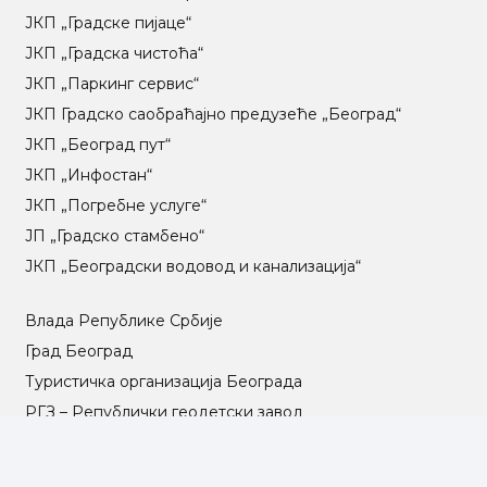
ЈКП „Градске пијаце“
ЈКП „Градска чистоћа“
ЈКП „Паркинг сервис“
ЈКП Градско саобраћајно предузеће „Београд“
ЈКП „Београд пут“
ЈКП „Инфостан“
ЈКП „Погребне услуге“
ЈП „Градско стамбено“
ЈКП „Београдски водовод и канализација“
Влада Републике Србије
Град Београд
Туристичка организација Београда
РГЗ – Републички геодетски завод
АПР – Агенција за привредне регистре