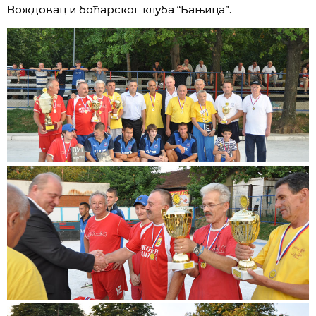
Вождовац и боћарског клуба “Бањица”.