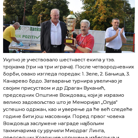
Укупно је учествовало шестнаест екипа у тзв.
тројкама (три на три играча). После четвородневних
борби, овако изгледа поредак: 1. Зеле, 2. Бањица, 3.
Канарево брдо. Затварање турнира увеличао је
својим присуством и др Драган Вуканић,
председник Општине Вождовац, који је изразио
велико задовољство што је Меморијал „Олуја“
успешно одржан, као и уверење да ће већ следеће
године бити још масовнији. Поред првог човека
Вождовца заслужене награде најбољим
такмичарима су уручили Миодраг Линта,
председник Коалиције удружења избеглица и