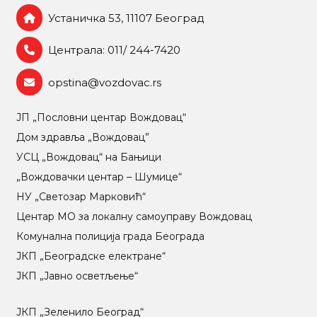
Устаничка 53, 11107 Београд
Централа: 011/ 244-7420
opstina@vozdovac.rs
ЈП „Пословни центар Вождовац“
Дом здравља „Вождовац”
УСЦ „Вождовац“ на Бањици
„Вождовачки центар – Шумице“
НУ „Светозар Марковић“
Центар МO за локалну самоуправу Вождовац
Комунална полиција града Београда
ЈКП „Београдске електране“
ЈКП „Јавно осветљење“
ЈКП „Зеленило Београд“