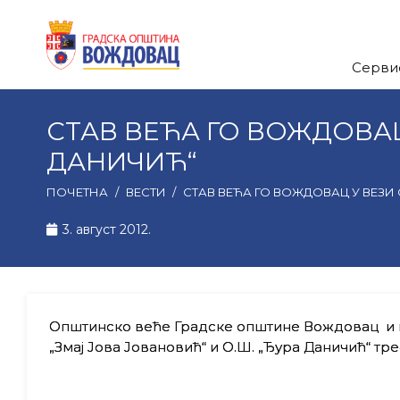
Серви
СТАВ ВЕЋА ГО ВОЖДОВАЦ 
ДАНИЧИЋ“
ПОЧЕТНА
/
ВЕСТИ
/
СТАВ ВЕЋА ГО ВОЖДОВАЦ У ВЕЗИ С
3. август 2012.
Општинско веће Градске општине Вождовац и пр
„Змај Јова Јовановић“ и О.Ш. „Ђура Даничић“ тре