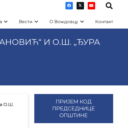
а
Вести
О Вождовцу
Контакт
ВАНОВИЋ“ И О.Ш. „ЂУРА
ПРИЈЕМ КОД
а О.Ш.
ПРЕДСЕДНИЦЕ
ОПШТИНЕ