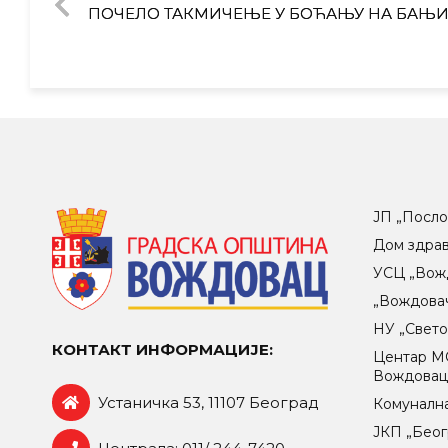
ПОЧЕЛО ТАКМИЧЕЊЕ У БОЋАЊУ НА БАЊ
ЈП „Посло
Дом здра
УСЦ „Вож
„Вождова
НУ „Свет
КОНТАКТ ИНФОРМАЦИЈЕ:
Центар МO
Вождова
Устаничка 53, 11107 Београд
Комунална
ЈКП „Беог