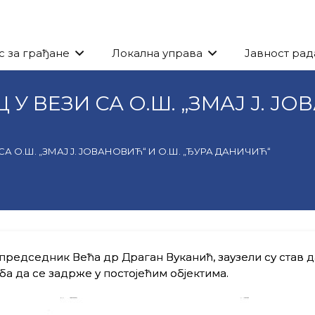
с за грађане
Локална управа
Јавност рад
У ВЕЗИ СА О.Ш. „ЗМАЈ Ј. ЈО
А О.Ш. „ЗМАЈ Ј. ЈОВАНОВИЋ“ И О.Ш. „ЂУРА ДАНИЧИЋ“
едседник Већа др Драган Вуканић, заузели су став д
ба да се задрже у постојећим објектима.