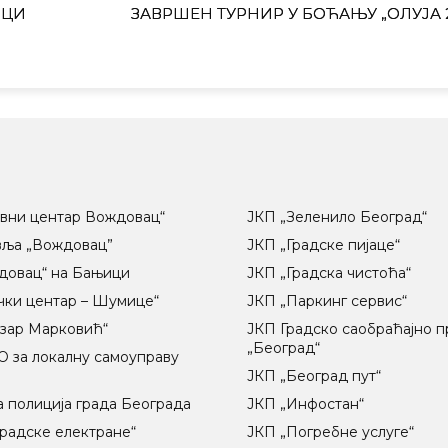
ИЦИ
ЗАВРШЕН ТУРНИР У БОЋАЊУ „ОЛУЈА 2
вни центар Вождовац“
ЈКП „Зеленило Београд“
вља „Вождовац”
ЈКП „Градске пијаце“
довац“ на Бањици
ЈКП „Градска чистоћа“
чки центар – Шумице“
ЈКП „Паркинг сервис“
озар Марковић“
ЈКП Градско саобраћајно 
„Београд“
 за локалну самоуправу
ц
ЈКП „Београд пут“
 полиција града Београда
ЈКП „Инфостан“
радске електране“
ЈКП „Погребне услуге“