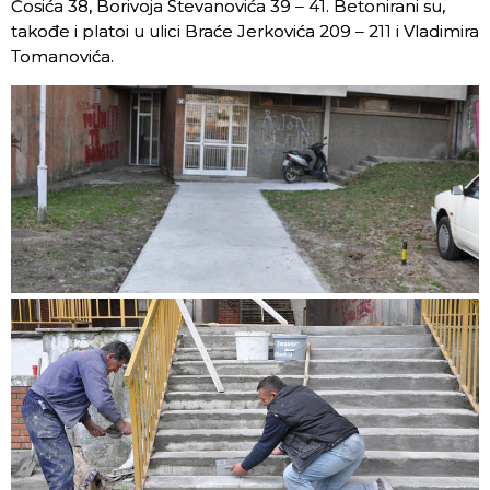
Ćosića 38, Borivoja Stevanovića 39 – 41. Betonirani su,
takođe i platoi u ulici Braće Jerkovića 209 – 211 i Vladimira
Tomanovića.