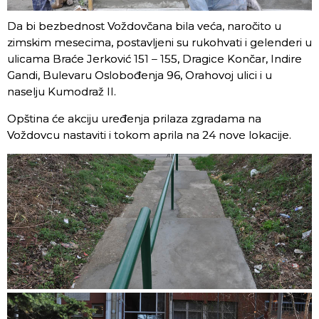
Da bi bezbednost Voždovčana bila veća, naročito u
zimskim mesecima, postavljeni su rukohvati i gelenderi u
ulicama Braće Jerković 151 – 155, Dragice Končar, Indire
Gandi, Bulevaru Oslobođenja 96, Orahovoj ulici i u
naselju Kumodraž II.
Opština će akciju uređenja prilaza zgradama na
Voždovcu nastaviti i tokom aprila na 24 nove lokacije.