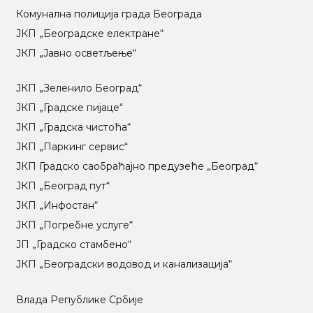
Комунална полиција града Београда
ЈКП „Београдске електране“
ЈКП „Јавно осветљење“
ЈКП „Зеленило Београд“
ЈКП „Градске пијаце“
ЈКП „Градска чистоћа“
ЈКП „Паркинг сервис“
ЈКП Градско саобраћајно предузеће „Београд“
ЈКП „Београд пут“
ЈКП „Инфостан“
ЈКП „Погребне услуге“
ЈП „Градско стамбено“
ЈКП „Београдски водовод и канализација“
Влада Републике Србије