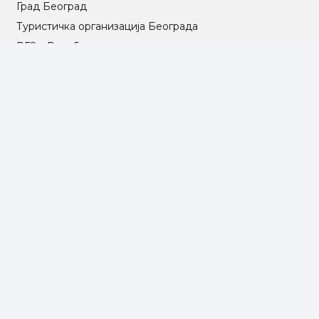
Град Београд
Туристичка организација Београда
РГЗ – Републички геодетски завод
АПР – Агенција за привредне регистре
©2025 Opština Voždovac. Designed by
NEXT VISION