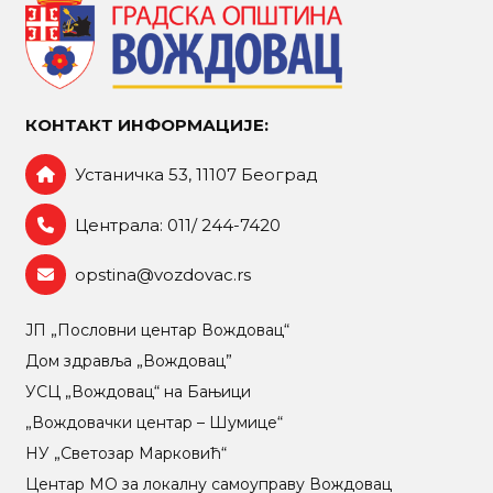
КОНТАКТ ИНФОРМАЦИЈЕ:
Устаничка 53, 11107 Београд
Централа: 011/ 244-7420
opstina@vozdovac.rs
ЈП „Пословни центар Вождовац“
Дом здравља „Вождовац”
УСЦ „Вождовац“ на Бањици
„Вождовачки центар – Шумице“
НУ „Светозар Марковић“
Центар МO за локалну самоуправу Вождовац