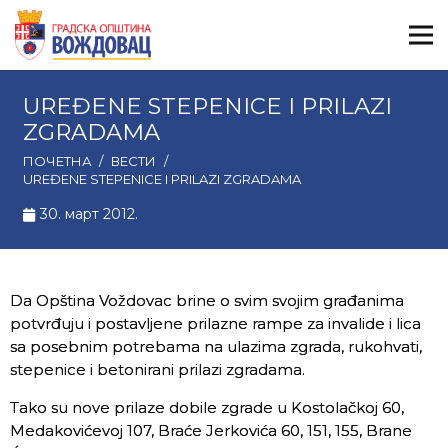
UREĐENE STEPENICE I PRILAZI
ZGRADAMA
ПОЧЕТНА
/
ВЕСТИ
/
UREĐENE STEPENICE I PRILAZI ZGRADAMA
30. март 2012.
Da Opština Voždovac brine o svim svojim građanima
potvrđuju i postavljene prilazne rampe za invalide i lica
sa posebnim potrebama na ulazima zgrada, rukohvati,
stepenice i betonirani prilazi zgradama.
Tako su nove prilaze dobile zgrade u Kostolačkoj 60,
Medakovićevoj 107, Braće Jerkovića 60, 151, 155, Brane