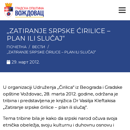
„ZATIRANJE SRPSKE ĆIRILICE –
PLAN ILI SLUČAJ“
ПОЧЕТНА
/
ВЕСТИ
/
„ZATIRANJE SRPSKE ĆIRILICE – PLAN ILI SLUČAJ“
29. март 2012.
U organizaciji Udruženja „Ćirilica“ iz Beograda i Gradske
opštine Voždovac, 28. marta 2012. godine, održana je
tribina i predstavljena je knjižica Dr Vasilija Kleftakisa
„Zatiranje srpske ćirilice – plan ili slučaj“.
Tema tribine bila je kako da srpski narod očuva svoja
etnička obeležja, svoju kulturnu i duhovnu osnovu i