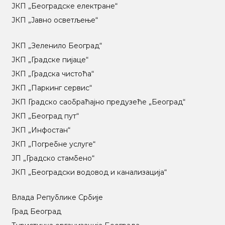
ЈКП „Београдске електране“
ЈКП „Јавно осветљење“
ЈКП „Зеленило Београд“
ЈКП „Градске пијаце“
ЈКП „Градска чистоћа“
ЈКП „Паркинг сервис“
ЈКП Градско саобраћајно предузеће „Београд“
ЈКП „Београд пут“
ЈКП „Инфостан“
ЈКП „Погребне услуге“
ЈП „Градско стамбено“
ЈКП „Београдски водовод и канализација“
Влада Републике Србије
Град Београд