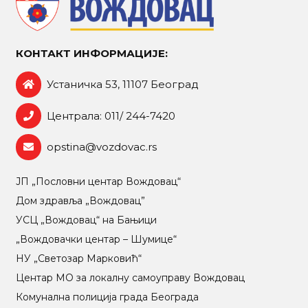
КОНТАКТ ИНФОРМАЦИЈЕ:
Устаничка 53, 11107 Београд
Централа: 011/ 244-7420
opstina@vozdovac.rs
ЈП „Пословни центар Вождовац“
Дом здравља „Вождовац”
УСЦ „Вождовац“ на Бањици
„Вождовачки центар – Шумице“
НУ „Светозар Марковић“
Центар МO за локалну самоуправу Вождовац
Комунална полиција града Београда