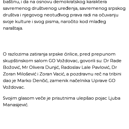
baštinu, i da na osnovu demokratskog karaktera
savremenog društvenog uređenja, savremenog srpskog
društva i njegovog neotuđivog prava radi na očuvanju
svoje kulture i svog pisma, naročito kod mlađeg
naraštaja.
O razlozima zatiranja srpske ćirilice, pred prepunom
skupštinskom salom GO Voždovac, govorili su: Dr Rade
Božović, Mr Olivera Dunjić, Radoslav Lale Pavlović, Dr
Zoran Milošević i Zoran Vacić, a pozdravnu reč na tribini
dao je Marko Denčić, zamenik načelnika Uprave GO
Voždovac.
Svojim glasom veče je prisutnima ulepšao pojac Ljuba
Manasijević.