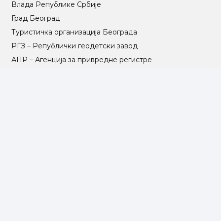
Влада Републике Србије
Град Београд
Туристичка организација Београда
РГЗ – Републички геодетски завод
АПР – Агенција за привредне регистре
©2025 Opština Voždovac. Designed by
NEXT VISION
МАПА САЈТА