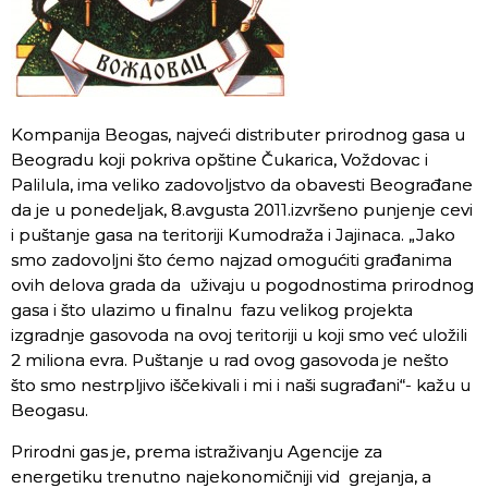
Kompanija Beogas, najveći distributer prirodnog gasa u
Beogradu koji pokriva opštine Čukarica, Voždovac i
Palilula, ima veliko zadovoljstvo da obavesti Beograđane
da je u ponedeljak, 8.avgusta 2011.izvršeno punjenje cevi
i puštanje gasa na teritoriji Kumodraža i Jajinaca. „Jako
smo zadovoljni što ćemo najzad omogućiti građanima
ovih delova grada da uživaju u pogodnostima prirodnog
gasa i što ulazimo u finalnu fazu velikog projekta
izgradnje gasovoda na ovoj teritoriji u koji smo već uložili
2 miliona evra. Puštanje u rad ovog gasovoda je nešto
što smo nestrpljivo iščekivali i mi i naši sugrađani“- kažu u
Beogasu.
Prirodni gas je, prema istraživanju Agencije za
energetiku trenutno najekonomičniji vid grejanja, a