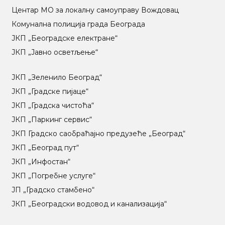
Центар МO за локалну самоуправу Вождовац
Комунална полиција града Београда
ЈКП „Београдске електране“
ЈКП „Јавно осветљење“
ЈКП „Зеленило Београд“
ЈКП „Градске пијаце“
ЈКП „Градска чистоћа“
ЈКП „Паркинг сервис“
ЈКП Градско саобраћајно предузеће „Београд“
ЈКП „Београд пут“
ЈКП „Инфостан“
ЈКП „Погребне услуге“
ЈП „Градско стамбено“
ЈКП „Београдски водовод и канализација“