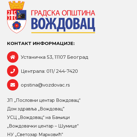
КОНТАКТ ИНФОРМАЦИЈЕ:
Устаничка 53, 11107 Београд
Централа: 011/ 244-7420
opstina@vozdovac.rs
ЈП „Пословни центар Вождовац“
Дом здравља „Вождовац”
УСЦ „Вождовац“ на Бањици
„Вождовачки центар – Шумице“
НУ „Светозар Марковић“