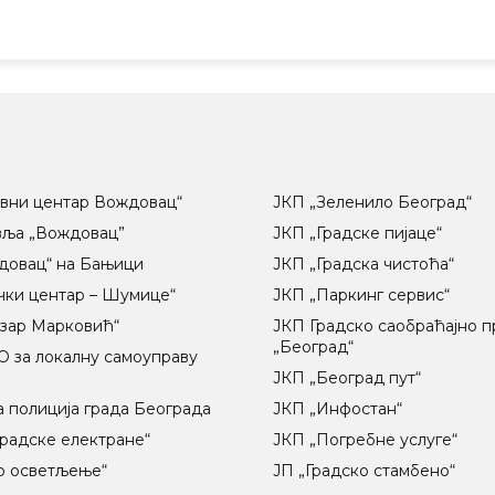
вни центар Вождовац“
ЈКП „Зеленило Београд“
вља „Вождовац”
ЈКП „Градске пијаце“
довац“ на Бањици
ЈКП „Градска чистоћа“
чки центар – Шумице“
ЈКП „Паркинг сервис“
озар Марковић“
ЈКП Градско саобраћајно 
„Београд“
 за локалну самоуправу
ц
ЈКП „Београд пут“
 полиција града Београда
ЈКП „Инфостан“
радске електране“
ЈКП „Погребне услуге“
о осветљење“
ЈП „Градско стамбено“