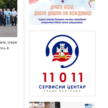
ele, treće
vu, a