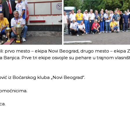
jili: prvo mesto – ekipa Novi Beograd, drugo mesto – ekipa Z
Banjica. Prve tri ekipe osvojile su pehare u trajnom vlasništ
ović iz Boćarskog kluba „Novi Beograd“.
pomoćnicima.
ca.