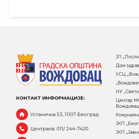
ЈП „Посло
Дом здра
УСЦ „Вож
„Вождова
НУ „Свет
КОНТАКТ ИНФОРМАЦИЈЕ:
Центар МO
Вождова
Устаничка 53, 11107 Београд
Комунална
ЈКП „Беог
Централа: 011/ 244-7420
ЈКП „Јавн