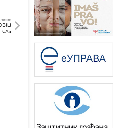
чланак
OBILI
GAS