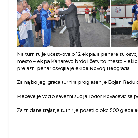
Na turniru je učestvovalo 12 ekipa, a pehare su osvo
mesto – ekipa Kanarevo brdo i četvrto mesto – ekipa 
prelazni pehar osvojila je ekipa Novog Beograda.
Za najboljeg igrača turnira proglašen je Bojan Radul
Mečeve je vodio savezni sudija Todor Kovačević sa 
Za tri dana trajanja turnir je posetilo oko 500 gledala