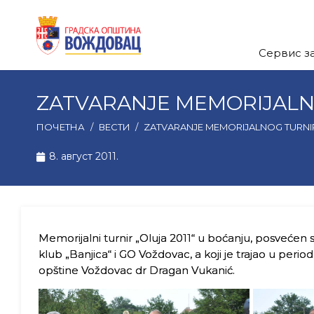
Сервис з
ZATVARANJE MEMORIJALNO
ПОЧЕТНА
/
ВЕСТИ
/
ZATVARANJE MEMORIJALNOG TURNIR
8. август 2011.
Memorijalni turnir „Oluja 2011“ u boćanju, posvećen s
klub „Banjica“ i GO Voždovac, a koji je trajao u peri
opštine Voždovac dr Dragan Vukanić.