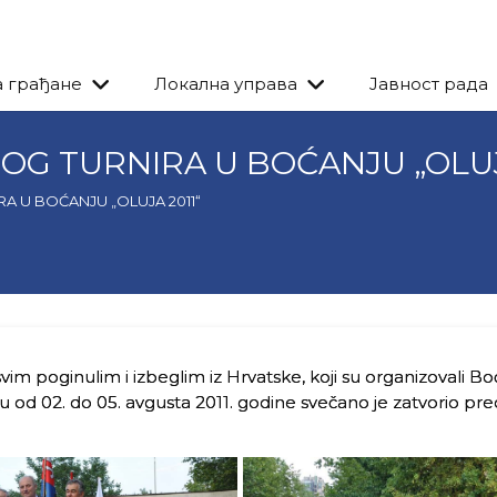
а грађане
Локална управа
Јавност рада
G TURNIRA U BOĆANJU „OLUJA
A U BOĆANJU „OLUJA 2011“
vim poginulim i izbeglim iz Hrvatske, koji su organizovali Bo
odu od 02. do 05. avgusta 2011. godine svečano je zatvorio pr