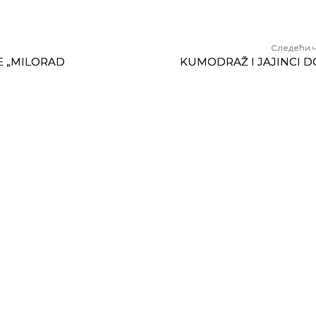
Следећи 
E „MILORAD
KUMODRAŽ I JAJINCI D