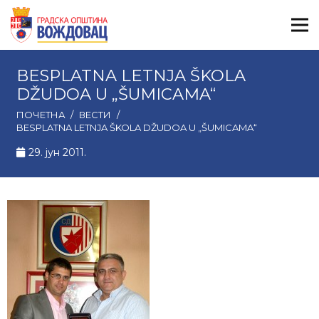
BESPLATNA LETNJA ŠKOLA
DŽUDOA U „ŠUMICAMA“
ПОЧЕТНА
/
ВЕСТИ
/
BESPLATNA LETNJA ŠKOLA DŽUDOA U „ŠUMICAMA“
29. јун 2011.