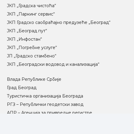
ЈКП „Градска чистоћа“
ЈКП „Паркинг сервис“
ЈКП Градско саобраћајно предузеће „Београд“
ЈКП „Београд пут“
ЈКП „Инфостан“
ЈКП „Погребне услуге“
ЈП „Градско стамбено“
ЈКП „Београдски водовод и канализација“
Влада Републике Србије
Град Београд
Туристичка организација Београда
РГЗ – Републички геодетски завод
АПР – Агенција за привредне регистре