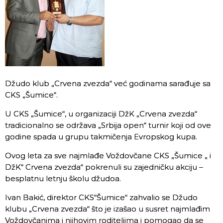
Džudo klub „Crvena zvezda“ već godinama sarađuje sa
CKS „Šumice“.
U CKS „Šumice“, u organizaciji DžK „Crvena zvezda“
tradicionalno se održava „Srbija open“ turnir koji od ove
godine spada u grupu takmičenja Evropskog kupa.
Ovog leta za sve najmlađe Voždovčane CKS „Šumice „ i
DžK“ Crvena zvezda“ pokrenuli su zajedničku akciju –
besplatnu letnju školu džudoa.
Ivan Bakić, direktor CKS“Šumice“ zahvalio se Džudo
klubu „Crvena zvezda“ što je izašao u susret najmlađim
Voždovčanima i njihovim roditeljima i pomogao da se