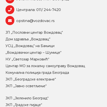
Централа: 011/ 244-7420
opstina@vozdovac.rs
ЈП „Пословни центар Вождовац“
Дом здравља „Вождовац”
УСЦ „Вождовац“ на Бањици
„Вождовачки центар – Шумице“
НУ „Светозар Марковић“
Центар МO за локалну самоуправу Вождовац
Комунална полиција града Београда
ЈКП „Београдске електране“
ЈКП „Јавно осветљење“
ЈКП „Зеленило Београд“
ЈКП „Градске пијаце“