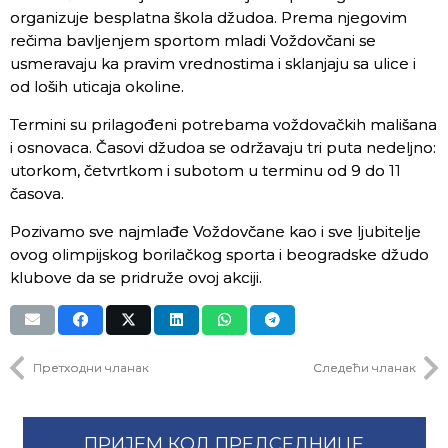
organizuje besplatna škola džudoa. Prema njegovim
rečima bavljenjem sportom mladi Voždovčani se
usmeravaju ka pravim vrednostima i sklanjaju sa ulice i
od loših uticaja okoline.
Termini su prilagođeni potrebama voždovačkih mališana
i osnovaca. Časovi džudoa se održavaju tri puta nedeljno:
utorkom, četvrtkom i subotom u terminu od 9 do 11
časova.
Pozivamo sve najmlađe Voždovčane kao i sve ljubitelje
ovog olimpijskog borilačkog sporta i beogradske džudo
klubove da se pridruže ovoj akciji.
Претходни чланак
Следећи чланак
ПРИЈЕМ КОД ПРЕДСЕДНИЦЕ