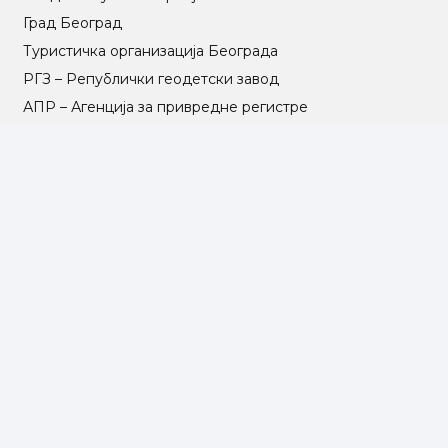
Град Београд
Туристичка организација Београда
РГЗ – Републички геодетски завод
АПР – Агенција за привредне регистре
©2025 Opština Voždovac. Designed by
NEXT VISION
МАПА САЈТА