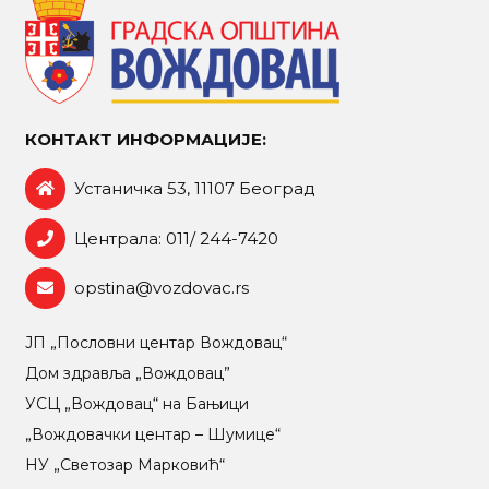
КОНТАКТ ИНФОРМАЦИЈЕ:
Устаничка 53, 11107 Београд
Централа: 011/ 244-7420
opstina@vozdovac.rs
ЈП „Пословни центар Вождовац“
Дом здравља „Вождовац”
УСЦ „Вождовац“ на Бањици
„Вождовачки центар – Шумице“
НУ „Светозар Марковић“