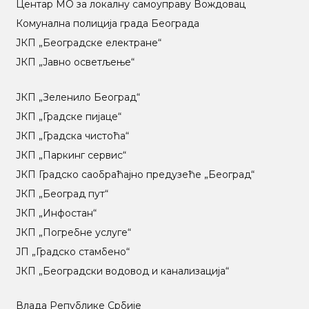
Центар МO за локалну самоуправу Вождовац
Комунална полиција града Београда
ЈКП „Београдске електране“
ЈКП „Јавно осветљење“
ЈКП „Зеленило Београд“
ЈКП „Градске пијаце“
ЈКП „Градска чистоћа“
ЈКП „Паркинг сервис“
ЈКП Градско саобраћајно предузеће „Београд“
ЈКП „Београд пут“
ЈКП „Инфостан“
ЈКП „Погребне услуге“
ЈП „Градско стамбено“
ЈКП „Београдски водовод и канализација“
Влада Републике Србије