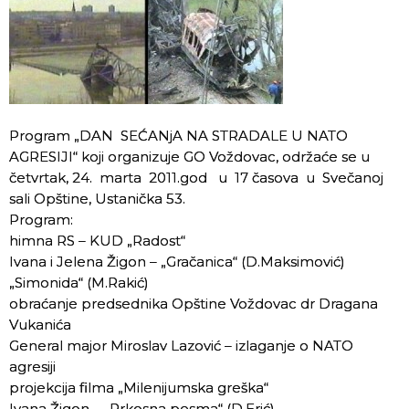
Program „DAN SEĆANjA NA STRADALE U NATO
AGRESIJI“ koji organizuje GO Voždovac, održaće se u
četvrtak, 24. marta 2011.god u 17 časova u Svečanoj
sali Opštine, Ustanička 53.
Program:
himna RS – KUD „Radost“
Ivana i Jelena Žigon – „Gračanica“ (D.Maksimović)
„Simonida“ (M.Rakić)
obraćanje predsednika Opštine Voždovac dr Dragana
Vukanića
General major Miroslav Lazović – izlaganje o NATO
agresiji
projekcija filma „Milenijumska greška“
Ivana Žigon – „Prkosna pesma“ (D.Erić)