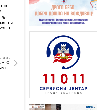
lana
n
toga
šenja o
ovanju
чланак
NATO
ANJU