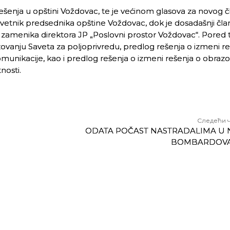
rešenja u opštini Voždovac, te je većinom glasova za novog č
avetnik predsednika opštine Voždovac, dok je dosadašnji čla
zamenika direktora JP „Poslovni prostor Voždovac“. Pored 
zovanju Saveta za poljoprivredu, predlog rešenja o izmeni re
omunikacije, kao i predlog rešenja o izmeni rešenja o obraz
nosti.
Следећи 
ODATA POČAST NASTRADALIMA U 
BOMBARDOV