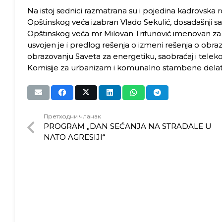
Na istoj sednici razmatrana su i pojedina kadrovska 
Opštinskog veća izabran Vlado Sekulić, dosadašnji s
Opštinskog veća mr Milovan Trifunović imenovan za 
usvojen je i predlog rešenja o izmeni rešenja o obra
obrazovanju Saveta za energetiku, saobraćaj i telek
Komisije za urbanizam i komunalno stambene delat
Претходни чланак
PROGRAM „DAN SEĆANJA NA STRADALE U
NATO AGRESIJI“