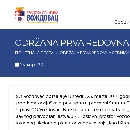
Серви
ODRŽANA PRVA REDOVNA 
ПОЧЕТНА
/
ВЕСТИ
/
ODRŽANA PRVA REDOVNA SEDNIC
23. март 2011.
SO Voždovac održala je u sredu, 23. marta 2011. godi
predloga zaključka o pristupanju promeni Statuta G
Upravi GO Voždovac. Na istoj sednici su razmatrani g
Javnog pravobranilaštva, JP „Poslovni prostor Voždo
lokalnog akcionog plana za zapošljavanje, kao i Pre