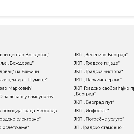
вни центар Вождовац“
ЈКП „Зеленило Београд“
вља „Вождовац”
ЈКП „Градске пијаце“
довац“ на Бањици
ЈКП „Градска чистоћа“
чки центар – Шумице“
ЈКП „Паркинг сервис“
озар Марковић“
ЈКП Градско саобраћајно 
„Београд“
 за локалну самоуправу
ц
ЈКП „Београд пут“
 полиција града Београда
ЈКП „Инфостан“
радске електране“
ЈКП „Погребне услуге“
о осветљење“
ЈП „Градско стамбено“