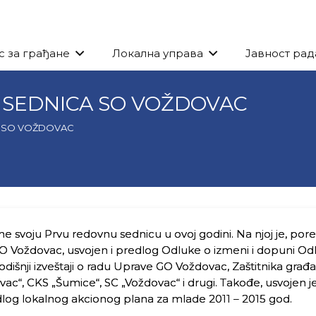
с за грађане
Локална управа
Јавност рад
SEDNICA SO VOŽDOVAC
A SO VOŽDOVAC
ne svoju Prvu redovnu sednicu u ovoj godini. Na njoj je, por
O Voždovac, usvojen i predlog Odluke o izmeni i dopuni Od
odišnji izveštaji o radu Uprave GO Voždovac, Zaštitnika građa
vac“, CKS „Šumice“, SC „Voždovac“ i drugi. Takođe, usvojen j
dlog lokalnog akcionog plana za mlade 2011 – 2015 god.