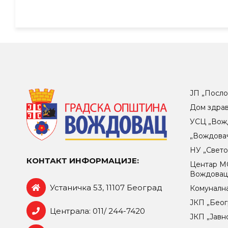
ЈП „Посло
Дом здра
УСЦ „Вож
„Вождова
НУ „Свет
КОНТАКТ ИНФОРМАЦИЈЕ:
Центар МO
Вождова
Устаничка 53, 11107 Београд
Комунална
ЈКП „Беог
Централа: 011/ 244-7420
ЈКП „Јавн