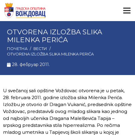
OTVORENA IZLOŽBA SLIKA
MILENKA PERIĆA
ПОЧЕТНА
/
ВЕСТИ
/
OTVORENA IZLOŽBA SLIKA MILENKA PERIĆA
28. фебруар 2011.
U svečanoj sali opštine Voždovac otvorena je u petak,
28. februara 2011. godine izložba slika Milenka Perića.
Izložbu je otvorio dr Dragan Vukanić, predsednik opštine
Voždovac, predstavivši ovog mladog slikara kao jednog
od najboljih učenika Dragana Malelševića Tapija –
srpskog predstavnika stila hiperrealizma. Po rečima
mladog umetnika u Tapijevoj školi slikanja u kojoj je