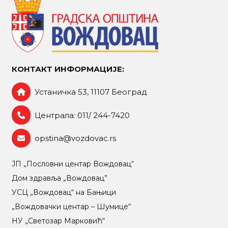
КОНТАКТ ИНФОРМАЦИЈЕ:
Устаничка 53, 11107 Београд
Централа: 011/ 244-7420
opstina@vozdovac.rs
ЈП „Пословни центар Вождовац“
Дом здравља „Вождовац”
УСЦ „Вождовац“ на Бањици
„Вождовачки центар – Шумице“
НУ „Светозар Марковић“