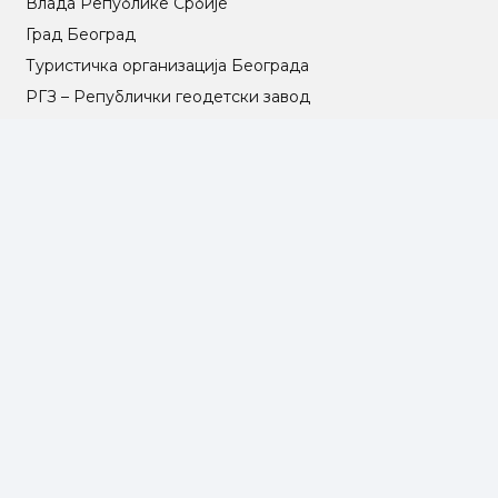
Влада Републике Србије
Град Београд
Туристичка организација Београда
РГЗ – Републички геодетски завод
АПР – Агенција за привредне регистре
©2025 Opština Voždovac. Designed by
NEXT VISION