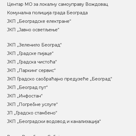
Центар МO за локалну самоуправу Вождовац
Комунална полиција града Београда
ЈКП „Београдске електране“
ЈКП „Јавно осветљење“
ЈКП „Зеленило Београд“
ЈКП „Градске пијаце“
ЈКП „Градска чистоћа“
ЈКП „Паркинг сервис“
ЈКП Градско саобраћајно предузеће „Београд“
ЈКП „Београд пут“
ЈКП „Инфостан“
ЈКП „Погребне услуге“
ЈП „Градско стамбено“
ЈКП „Београдски водовод и канализација“