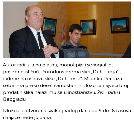
Autor radi ulja na platnu, monotipije i seriografije,
posebno ističući lični odnos prema slici „Duh Tapija“,
rađene na osnovu slike „Duh Tesle“. Milenko Perić iza
sebe ima preko deset samostalnih izložbi, a najveći broj
prodatih slika nalazi mu se u inostranstvu. Živi i radi u
Beogradu.
Izložba je otvorena svakog radog dana od 9 do 16 časova
i trajaće nedelju dana.