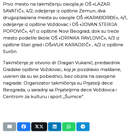
Prvo mesto na takmičenju osvojila je OŠ «LAZAR
SAVATIĆ», 4/2, odeljenje iz opštine Zemun, dva
drugoplasirana mesta su osvojile OŠ «KARAĐORĐE», 4/1,
odeljenje iz opštine Voždovac i OŠ «JOVAN STERIJA
POPOVIĆ», 4/1 iz opštine Novi Beograd, dok su treće
mesto podelile škole OŠ «DRINKA PAVLOVIĆ», 4/3 iz
opštine Stari grad i OŠ«VUK KARADžIĆ» , 4/2 iz opštine
Surčin.
Takmičenje je otvorio dr Dragan Vukanić, predsednik
Gradske opštine Voždovac, koji je pozdravio mališane,
uveren da su svi pobednici, bez obzira na osvojene
nagrade. Organizator takmičenja su Prijatelji dece
Beograda, u saradnji sa Prijateljima dece Voždovca i
Centrom za kulturu i sport „Šumice”.