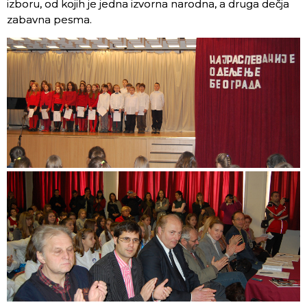
izboru, od kojih je jedna izvorna narodna, a druga dečja
zabavna pesma.