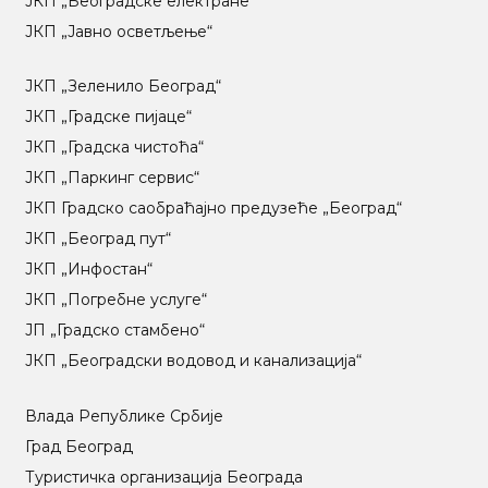
ЈКП „Београдске електране“
ЈКП „Јавно осветљење“
ЈКП „Зеленило Београд“
ЈКП „Градске пијаце“
ЈКП „Градска чистоћа“
ЈКП „Паркинг сервис“
ЈКП Градско саобраћајно предузеће „Београд“
ЈКП „Београд пут“
ЈКП „Инфостан“
ЈКП „Погребне услуге“
ЈП „Градско стамбено“
ЈКП „Београдски водовод и канализација“
Влада Републике Србије
Град Београд
Туристичка организација Београда