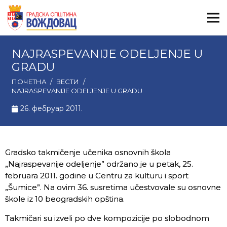
NAJRASPEVANIJE ODELJENJE U
GRADU
ПОЧЕТНА
/
ВЕСТИ
/
NAJRASPEVANIJE ODELJENJE U GRADU
26. фебруар 2011.
Gradsko takmičenje učenika osnovnih škola
„Najraspevanije odeljenje” održano je u petak, 25.
februara 2011. godine u Centru za kulturu i sport
„Šumice”. Na ovim 36. susretima učestvovale su osnovne
škole iz 10 beogradskih opština.
Takmičari su izveli po dve kompozicije po slobodnom