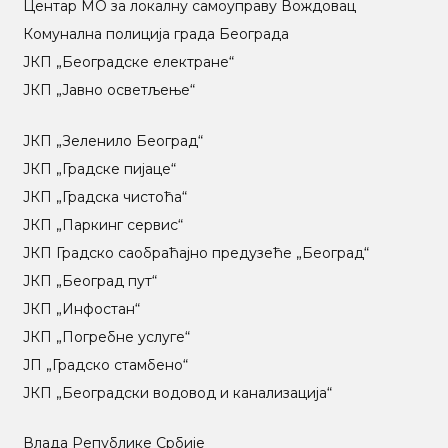
Центар МO за локалну самоуправу Вождовац
Комунална полиција града Београда
ЈКП „Београдске електране“
ЈКП „Јавно осветљење“
ЈКП „Зеленило Београд“
ЈКП „Градске пијаце“
ЈКП „Градска чистоћа“
ЈКП „Паркинг сервис“
ЈКП Градско саобраћајно предузеће „Београд“
ЈКП „Београд пут“
ЈКП „Инфостан“
ЈКП „Погребне услуге“
ЈП „Градско стамбено“
ЈКП „Београдски водовод и канализација“
Влада Републике Србије