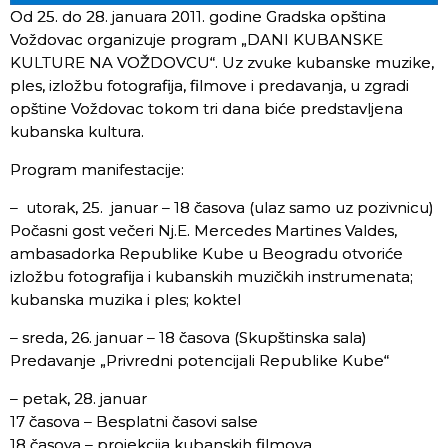
Od 25. do 28. januara 2011. godine Gradska opština
Voždovac organizuje program „DANI KUBANSKE
KULTURE NA VOŽDOVCU“. Uz zvuke kubanske muzike,
ples, izložbu fotografija, filmove i predavanja, u zgradi
opštine Voždovac tokom tri dana biće predstavljena
kubanska kultura.
Program manifestacije:
– utorak, 25. januar – 18 časova (ulaz samo uz pozivnicu)
Počasni gost večeri Nj.E. Mercedes Martines Valdes,
ambasadorka Republike Kube u Beogradu otvoriće
izložbu fotografija i kubanskih muzičkih instrumenata;
kubanska muzika i ples; koktel
– sreda, 26. januar – 18 časova (Skupštinska sala)
Predavanje „Privredni potencijali Republike Kube“
– petak, 28. januar
17 časova – Besplatni časovi salse
18 časova – projekcija kubanskih filmova