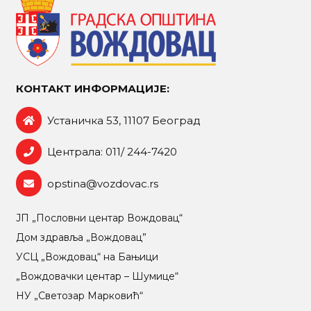
КОНТАКТ ИНФОРМАЦИЈЕ:
Устаничка 53, 11107 Београд
Централа: 011/ 244-7420
opstina@vozdovac.rs
ЈП „Пословни центар Вождовац“
Дом здравља „Вождовац”
УСЦ „Вождовац“ на Бањици
„Вождовачки центар – Шумице“
НУ „Светозар Марковић“