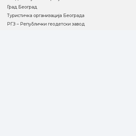
Град Београд
Туристичка организација Београда
РГЗ – Републички геодетски завод
АПР – Агенција за привредне регистре
©2025 Opština Voždovac. Designed by
NEXT VISION