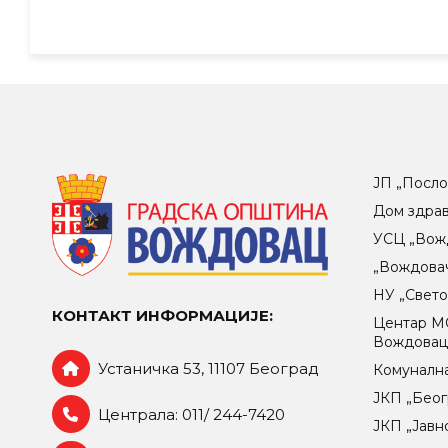
ЈП „Посло
Дом здра
УСЦ „Вож
„Вождова
НУ „Свет
КОНТАКТ ИНФОРМАЦИЈЕ:
Центар МO
Вождова
Устаничка 53, 11107 Београд
Комунална
ЈКП „Беог
Централа: 011/ 244-7420
ЈКП „Јавн