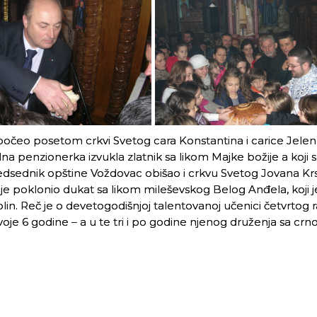
započeo posetom crkvi Svetog cara Konstantina i carice Jele
a penzionerka izvukla zlatnik sa likom Majke božije a koji s
dsednik opštine Voždovac obišao i crkvu Svetog Jovana Krst
je poklonio dukat sa likom mileševskog Belog Anđela, koji j
olin. Reč je o devetogodišnjoj talentovanoj učenici četvrtog 
svoje 6 godine – a u te tri i po godine njenog druženja sa crn