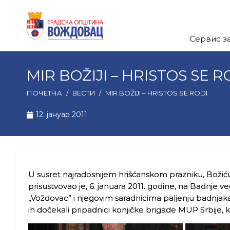
Сервис з
MIR BOŽIJI – HRISTOS SE R
ПОЧЕТНА
/
ВЕСТИ
/
MIR BOŽIJI – HRISTOS SE RODI
12. јануар 2011.
U susret najradosnijem hrišćanskom prazniku, Božić
prisustvovao je, 6. januara 2011. godine, na Badnje 
„Voždovac” i njegovim saradnicima paljenju badnjaka
ih dočekali pripadnici konjičke brigade MUP Srbije, ko