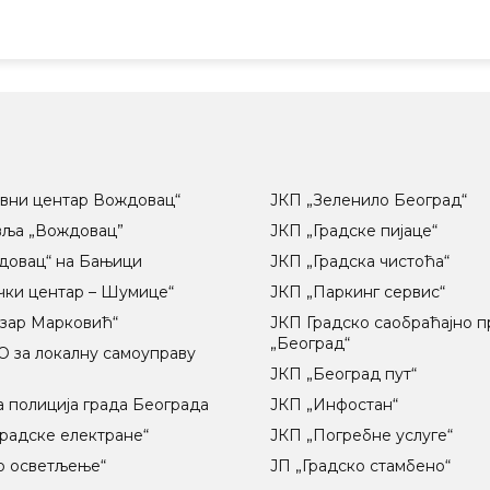
вни центар Вождовац“
ЈКП „Зеленило Београд“
вља „Вождовац”
ЈКП „Градске пијаце“
довац“ на Бањици
ЈКП „Градска чистоћа“
чки центар – Шумице“
ЈКП „Паркинг сервис“
озар Марковић“
ЈКП Градско саобраћајно 
„Београд“
 за локалну самоуправу
ц
ЈКП „Београд пут“
 полиција града Београда
ЈКП „Инфостан“
радске електране“
ЈКП „Погребне услуге“
о осветљење“
ЈП „Градско стамбено“