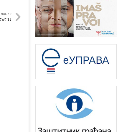
чланак
OVCU