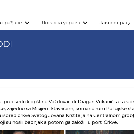
а грађане
Локална управа
Јавност рада
ODI
u, predsednik opštine Voždovac dr Dragan Vukanić sa sarad
veče, zajedno sa Mikijem Stavrićem, komandirom Policijske st
 ispred crkve Svetog Jovana Krstitelja na Centralnom groblj
ji su nosili badnjak a potom ga založili u porti Crkve.