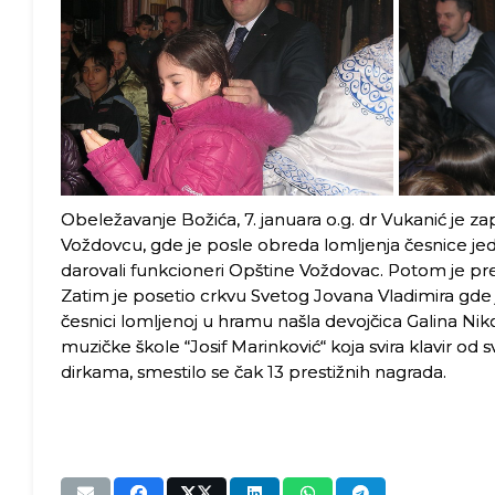
Obeležavanje Božića, 7. januara o.g. dr Vukanić je 
Voždovcu, gde je posle obreda lomljenja česnice jedn
darovali funkcioneri Opštine Voždovac. Potom je pre
Zatim je posetio crkvu Svetog Jovana Vladimira gde 
česnici lomljenoj u hramu našla devojčica Galina Nik
muzičke škole “Josif Marinković“ koja svira klavir od 
dirkama, smestilo se čak 13 prestižnih nagrada.