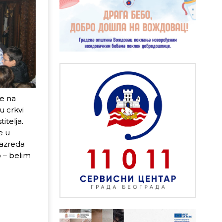
ne na
u crkvi
itelja.
e u
razreda
o – belim