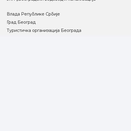
Влада Републике Србије
Град Београд
Туристичка организација Београда
РГЗ – Републички геодетски завод
АПР – Агенција за привредне регистре