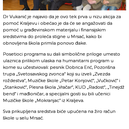
Dr Vukanić je najavio da je ovo tek prva u nizu akcija za
pomoć Kraljevu i obećao je da će se angažovati da
pomoć u građevinskom materijalu i finansijskim
sredstvima do proleća stigne u Mrsać, kako bi
obnovljena škola primila ponovo đake.
Posetioci programa su dali simbolične priloge umesto
ulaznica prilikom ulaska na humanitarni program u
kome su učestviovali: pesnik Dobrica Erić, Pozorišna
trupa „Svetosavskog zvonca“ koji su izveli „Zvezda
roždestva“, Muzičke škole „Petar Konjović“, „Vučković“ i
„Stanković“, Plesna škola „Vračar“, KUD „Radost“, „Tinejdž
bend“ i mađioničar, a specijalni gosti su bili učenici
Muzičke škole „Mokranjac“ iz Kraljeva.
Sva prikupljena sredstva biće upućena na žiro račun
škole u selu Mrsać.