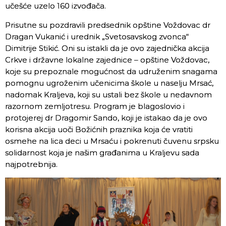
učešće uzelo 160 izvođača.
Prisutne su pozdravili predsednik opštine Voždovac dr
Dragan Vukanić i urednik „Svetosavskog zvonca“
Dimitrije Stikić. Oni su istakli da je ovo zajednička akcija
Crkve i državne lokalne zajednice – opštine Voždovac,
koje su prepoznale mogućnost da udruženim snagama
pomognu ugroženim učenicima škole u naselju Mrsać,
nadomak Kraljeva, koji su ustali bez škole u nedavnom
razornom zemljotresu. Program je blagoslovio i
protojerej dr Dragomir Sando, koji je istakao da je ovo
korisna akcija uoči Božićnih praznika koja će vratiti
osmehe na lica deci u Mrsaću i pokrenuti čuvenu srpsku
solidarnost koja je našim građanima u Kraljevu sada
najpotrebnija.