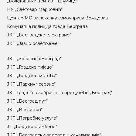
„Вождовачки центар – Шумице“
НУ „Светозар Марковић“
Центар МO за локалну самоуправу Вождовац
Комунална полиција града Београда
ЈКП „Београдске електране“
ЈКП „Јавно осветљење“
ЈКП „Зеленило Београд“
ЈКП „Градске пијаце“
ЈКП „Градска чистоћа“
ЈКП „Паркинг сервис“
ЈКП Градско саобраћајно предузеће „Београд“
ЈКП „Београд пут“
ЈКП „Инфостан“
ЈКП „Погребне услуге“
ЈП „Градско стамбено“
ЈКП „Београдски водовод и канализација“