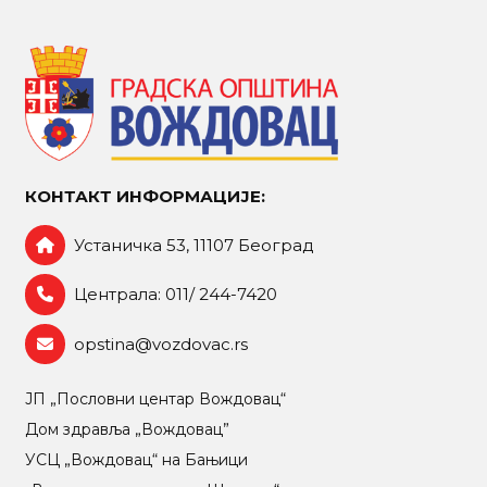
КОНТАКТ ИНФОРМАЦИЈЕ:
Устаничка 53, 11107 Београд
Централа: 011/ 244-7420
opstina@vozdovac.rs
ЈП „Пословни центар Вождовац“
Дом здравља „Вождовац”
УСЦ „Вождовац“ на Бањици