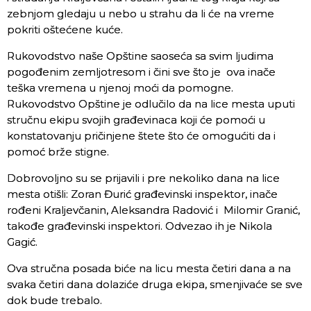
zebnjom gledaju u nebo u strahu da li će na vreme
pokriti oštećene kuće.
Rukovodstvo naše Opštine saoseća sa svim ljudima
pogođenim zemljotresom i čini sve što je ova inače
teška vremena u njenoj moći da pomogne.
Rukovodstvo Opštine je odlučilo da na lice mesta uputi
stručnu ekipu svojih građevinaca koji će pomoći u
konstatovanju pričinjene štete što će omogućiti da i
pomoć brže stigne.
Dobrovoljno su se prijavili i pre nekoliko dana na lice
mesta otišli: Zoran Đurić građevinski inspektor, inače
rođeni Kraljevčanin, Aleksandra Radović i Milomir Granić,
takođe građevinski inspektori. Odvezao ih je Nikola
Gagić.
Ova stručna posada biće na licu mesta četiri dana a na
svaka četiri dana dolaziće druga ekipa, smenjivaće se sve
dok bude trebalo.