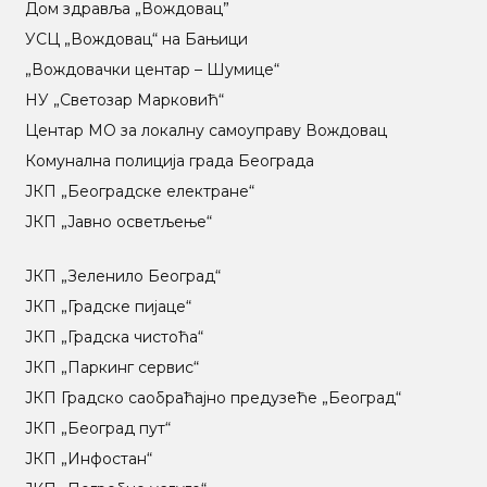
Дом здравља „Вождовац”
УСЦ „Вождовац“ на Бањици
„Вождовачки центар – Шумице“
НУ „Светозар Марковић“
Центар МO за локалну самоуправу Вождовац
Комунална полиција града Београда
ЈКП „Београдске електране“
ЈКП „Јавно осветљење“
ЈКП „Зеленило Београд“
ЈКП „Градске пијаце“
ЈКП „Градска чистоћа“
ЈКП „Паркинг сервис“
ЈКП Градско саобраћајно предузеће „Београд“
ЈКП „Београд пут“
ЈКП „Инфостан“