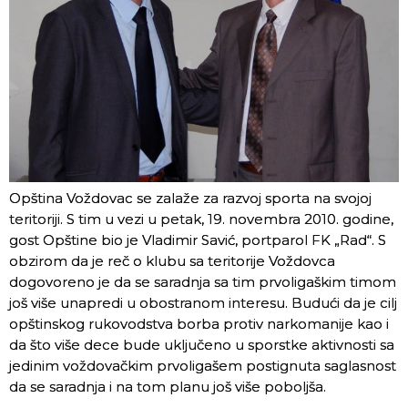
Opština Voždovac se zalaže za razvoj sporta na svojoj
teritoriji. S tim u vezi u petak, 19. novembra 2010. godine,
gost Opštine bio je Vladimir Savić, portparol FK „Rad“. S
obzirom da je reč o klubu sa teritorije Voždovca
dogovoreno je da se saradnja sa tim prvoligaškim timom
još više unapredi u obostranom interesu. Budući da je cilj
opštinskog rukovodstva borba protiv narkomanije kao i
da što više dece bude uključeno u sporstke aktivnosti sa
jedinim voždovačkim prvoligašem postignuta saglasnost
da se saradnja i na tom planu još više poboljša.