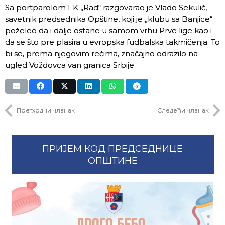
Sa portparolom FK „Rad“ razgovarao je Vlado Sekulić,
savetnik predsednika Opštine, koji je „klubu sa Banjice“
poželeo da i dalje ostane u samom vrhu Prve lige kao i
da se što pre plasira u evropska fudbalska takmičenja. To
bi se, prema njegovim rečima, značajno odrazilo na
ugled Voždovca van granica Srbije.
Претходни чланак
Следећи чланак
ПРИЈЕМ КОД ПРЕДСЕДНИЦЕ
ОПШТИНЕ