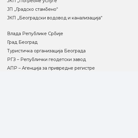
ЈКП „Погребне услуге“
ЈП „Градско стамбено“
ЈКП „Београдски водовод и канализација“
Влада Републике Србије
Град Београд
Туристичка организација Београда
РГЗ – Републички геодетски завод
АПР – Агенција за привредне регистре