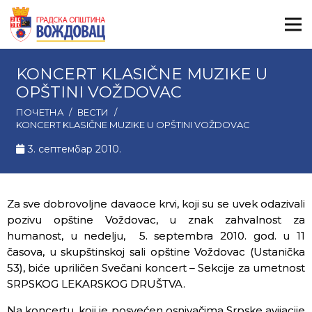
KONCERT KLASIČNE MUZIKE U
OPŠTINI VOŽDOVAC
ПОЧЕТНА
/
ВЕСТИ
/
KONCERT KLASIČNE MUZIKE U OPŠTINI VOŽDOVAC
3. септембар 2010.
Za sve dobrovoljne davaoce krvi, koji su se uvek odazivali
pozivu opštine Voždovac, u znak zahvalnost za
humanost, u nedelju, 5. septembra 2010. god. u 11
časova, u skupštinskoj sali opštine Voždovac (Ustanička
53), biće upriličen Svečani koncert – Sekcije za umetnost
SRPSKOG LEKARSKOG DRUŠTVA.
Na koncertu, koji je posvećen osnivačima Srpske avijacije