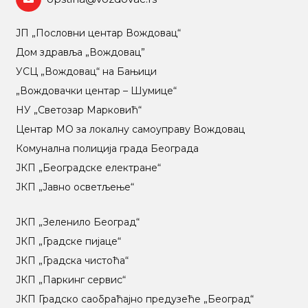
ЈП „Пословни центар Вождовац“
Дом здравља „Вождовац”
УСЦ „Вождовац“ на Бањици
„Вождовачки центар – Шумице“
НУ „Светозар Марковић“
Центар МO за локалну самоуправу Вождовац
Комунална полиција града Београда
ЈКП „Београдске електране“
ЈКП „Јавно осветљење“
ЈКП „Зеленило Београд“
ЈКП „Градске пијаце“
ЈКП „Градска чистоћа“
ЈКП „Паркинг сервис“
ЈКП Градско саобраћајно предузеће „Београд“