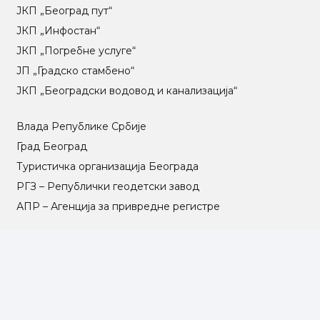
ЈКП „Београд пут“
ЈКП „Инфостан“
ЈКП „Погребне услуге“
ЈП „Градско стамбено“
ЈКП „Београдски водовод и канализација“
Влада Републике Србије
Град Београд
Туристичка организација Београда
РГЗ – Републички геодетски завод
АПР – Агенција за привредне регистре