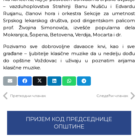
– vazduhoplovstva Strahinji Banu Nušiću i Edvardu
Rusjanu, članovi hora i orkestra Sekcije za umetnost
Srpskog lekarskog društva, pod dirigentskom palicom
prof. Živojina Simonovića, izvešće popularna dela
Mokranjca, Šopena, Betovena, Verdija, Mocarta i dr.
Pozivamo sve dobrovoljne davaoce krvi, kao i sve
građane – ljubitelje klasične muzike da u nedelju dođu
do opštine Voždovac i uživaju u poznatim arijama
klasične muzike.
Претходни чланак
Следећи чланак
ПРИЈЕМ КОД ПРЕДСЕДНИЦЕ
ОПШТИНЕ