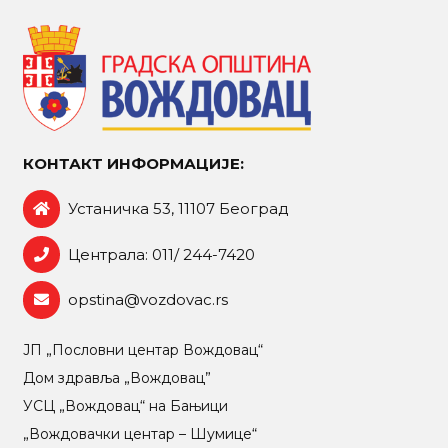
КОНТАКТ ИНФОРМАЦИЈЕ:
Устаничка 53, 11107 Београд
Централа: 011/ 244-7420
opstina@vozdovac.rs
ЈП „Пословни центар Вождовац“
Дом здравља „Вождовац”
УСЦ „Вождовац“ на Бањици
„Вождовачки центар – Шумице“