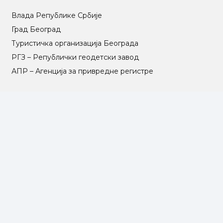
Влада Републике Србије
Град Београд
Туристичка организација Београда
РГЗ – Републички геодетски завод
АПР – Агенција за привредне регистре
©2025 Opština Voždovac. Designed by
NEXT VISION
МАПА САЈТА