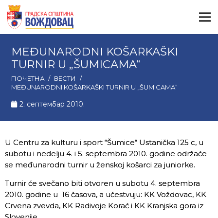
MEĐUNARODNI KOŠARKAŠKI
TURNIR U „ŠUMICAMA“
ПОЧЕТНА
/
ВЕСТИ
/
MEĐUNARODNI KOŠARKAŠKI TURNIR U „ŠUMICAMA“
2. септембар 2010.
U Centru za kulturu i sport “Šumice“ Ustanička 125 c, u
subotu i nedelju 4. i 5. septembra 2010. godine održaće
se međunarodni turnir u ženskoj košarci za juniorke.
Turnir će svečano biti otvoren u subotu 4. septembra
2010. godine u 16 časova, a učestvuju: KK Voždovac, KK
Crvena zvevda, KK Radivoje Korać i KK Kranjska gora iz
Slovenije.