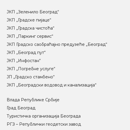
ЈКП „Зеленило Београд“
ЈКП „Градске пијаце“
ЈКП „Градска чистоћа“
ЈКП „Паркинг сервис“
ЈКП Градско саобраћајно предузеће „Београд“
ЈКП „Београд пут“
ЈКП „Инфостан“
ЈКП „Погребне услуге“
ЈП „Градско стамбено“
ЈКП „Београдски водовод и канализација“
Влада Републике Србије
Град Београд
Туристичка организација Београда
РГЗ – Републички геодетски завод