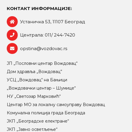
КОНТАКТ ИНФОРМАЦИЈЕ:
Устаничка 53, 11107 Београд
Централа: 011/ 244-7420
opstina@vozdovac.rs
ЈП „Пословни центар Вождовац“
Дом здравља „Вождовац”
УСЦ „Вождовац“ на Бањици
„Вождовачки центар – Шумице“
НУ „Светозар Марковић“
Центар МO за локалну самоуправу Вождовац
Комунална полиција града Београда
ЈКП „Београдске електране“
ЈКП „Јавно осветљење“