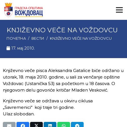
KNJIŽEVNO VEČE NA VOŽDOVCU
ПОЧЕТНА
/
ВЕСТИ
/
KNJIŽEVNO VEČE NA VOŽDOVCU
17. мај 2010.
Književno veče pisca Aleksandra Gatalice biće održano u
utorak, 18. maja 2010. godine, u sali za venčanje opštine
Voždovac (Ustanička 53) sa početkom u 18 časova. O
njegovom delu govoriće kritičar Mladen Vesković.
Književno veče se održava u okviru ciklusa
„Savremenici“ koji traje tri godine.
Ulaz slobodan.