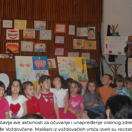
vlja sve aktivnosti za očuvanje i unapređenje oralnog zdrav
Voždovčane. Mališani iz voždovačkih vrtića izveli su recitat