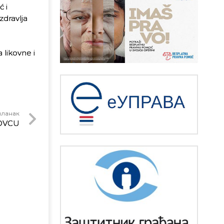
ć i
zdravlja
 likovne i
чланак
OVCU