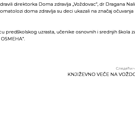
ozdravili direktorka Doma zdravlja „Voždovac“, dr Dragana Nali
matolozi doma zdravlja su deci ukazali na značaj očuvanja 
u predškolskog uzrasta, učenike osnovnih i srednjih škola za
G OSMEHA”.
Следећи 
KNJIŽEVNO VEČE NA VOŽD