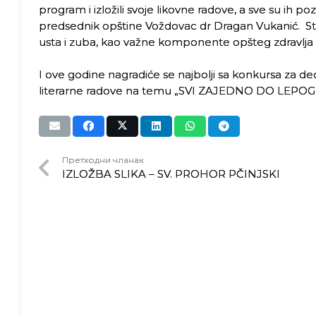
program i izložili svoje likovne radove, a sve su ih p
predsednik opštine Voždovac dr Dragan Vukanić. Sto
usta i zuba, kao važne komponente opšteg zdravlja
I ove godine nagradiće se najbolji sa konkursa za dec
literarne radove na temu „SVI ZAJEDNO DO LEPO
Претходни чланак
IZLOŽBA SLIKA – SV. PROHOR PČINJSKI