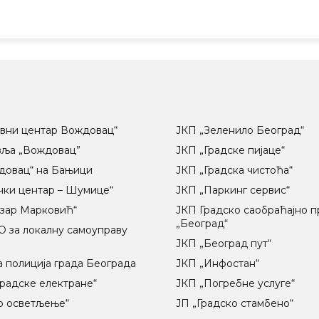
вни центар Вождовац“
ЈКП „Зеленило Београд“
вља „Вождовац”
ЈКП „Градске пијаце“
довац“ на Бањици
ЈКП „Градска чистоћа“
чки центар – Шумице“
ЈКП „Паркинг сервис“
озар Марковић“
ЈКП Градско саобраћајно 
„Београд“
 за локалну самоуправу
ц
ЈКП „Београд пут“
 полиција града Београда
ЈКП „Инфостан“
радске електране“
ЈКП „Погребне услуге“
о осветљење“
ЈП „Градско стамбено“