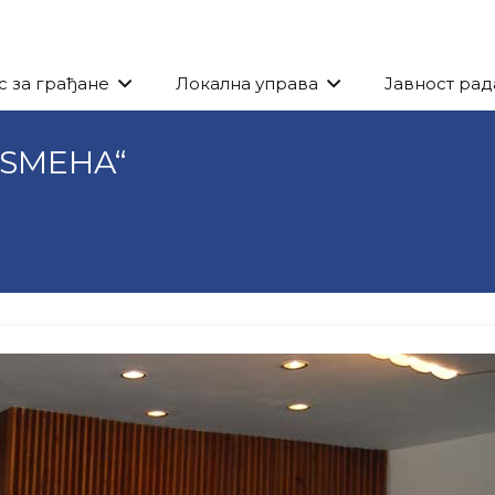
с за грађане
Локална управа
Јавност рад
OSMEHA“