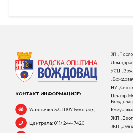
ЈП „Посло
Дом здра
УСЦ „Вож
„Вождова
НУ „Свет
КОНТАКТ ИНФОРМАЦИЈЕ:
Центар МO
Вождова
Устаничка 53, 11107 Београд
Комунална
ЈКП „Беог
Централа: 011/ 244-7420
ЈКП „Јавн