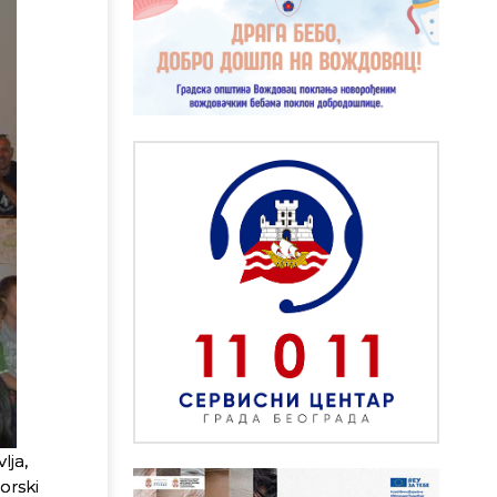
lja,
orski