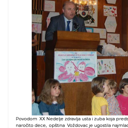
Povodom XX Nedelje zdravlja usta i zuba koja predsta
naročito dece, opština Voždovac je ugostila najmlađe 