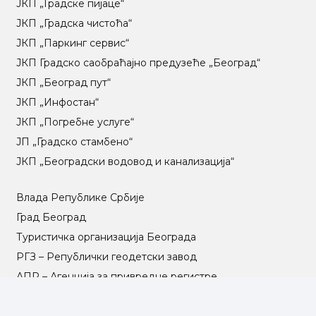
ЈКП „Градске пијаце“
ЈКП „Градска чистоћа“
ЈКП „Паркинг сервис“
ЈКП Градско саобраћајно предузеће „Београд“
ЈКП „Београд пут“
ЈКП „Инфостан“
ЈКП „Погребне услуге“
ЈП „Градско стамбено“
ЈКП „Београдски водовод и канализација“
Влада Републике Србије
Град Београд
Туристичка организација Београда
РГЗ – Републички геодетски завод
АПР – Агенција за привредне регистре