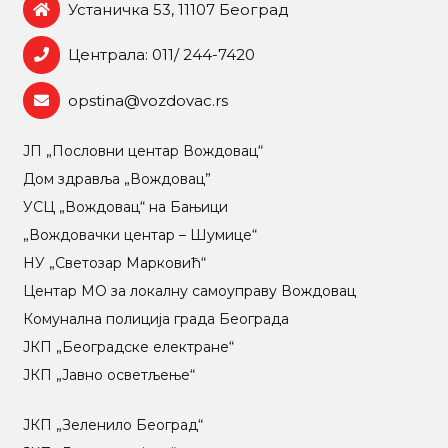
Устаничка 53, 11107 Београд
Централа: 011/ 244-7420
opstina@vozdovac.rs
ЈП „Пословни центар Вождовац“
Дом здравља „Вождовац”
УСЦ „Вождовац“ на Бањици
„Вождовачки центар – Шумице“
НУ „Светозар Марковић“
Центар МO за локалну самоуправу Вождовац
Комунална полиција града Београда
ЈКП „Београдске електране“
ЈКП „Јавно осветљење“
ЈКП „Зеленило Београд“