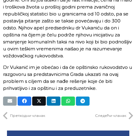
i troškova života u prošloj godini prema zvaničnoj
republičkoj statistici bio u granicama od 10 odsto, pa se
postavlja pitanje zašto se takse povećavaju i do 300
odsto. Njihov apel predsedniku dr Vukaniću da on i
opština na čijem je čelu podrže njihovu inicijativu za
smanjenje komunalnih taksi na nivo koji bi bio podnošljiv
u ovim teškim vremenima naišao je na razumevanje
voždovačkog rukovodstva.
Dr Vukanić im je obećao i da će opštinsko rukovodstvo u
razgovoru sa predstavnicima Grada ukazati na ovaj
problem s ciljem da se nađe rešenje koje će biti
prihvatljivo i za opštinu i za preduzetnike.
Претходни чланак
Следећи чланак