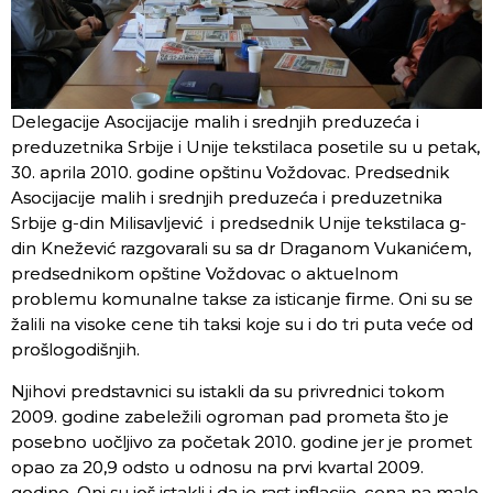
Delegacije Asocijacije malih i srednjih preduzeća i
preduzetnika Srbije i Unije tekstilaca posetile su u petak,
30. aprila 2010. godine opštinu Voždovac. Predsednik
Asocijacije malih i srednjih preduzeća i preduzetnika
Srbije g-din Milisavljević i predsednik Unije tekstilaca g-
din Knežević razgovarali su sa dr Draganom Vukanićem,
predsednikom opštine Voždovac o aktuelnom
problemu komunalne takse za isticanje firme. Oni su se
žalili na visoke cene tih taksi koje su i do tri puta veće od
prošlogodišnjih.
Njihovi predstavnici su istakli da su privrednici tokom
2009. godine zabeležili ogroman pad prometa što je
posebno uočljivo za početak 2010. godine jer je promet
opao za 20,9 odsto u odnosu na prvi kvartal 2009.
godine. Oni su još istakli i da je rast inflacije, cena na malo