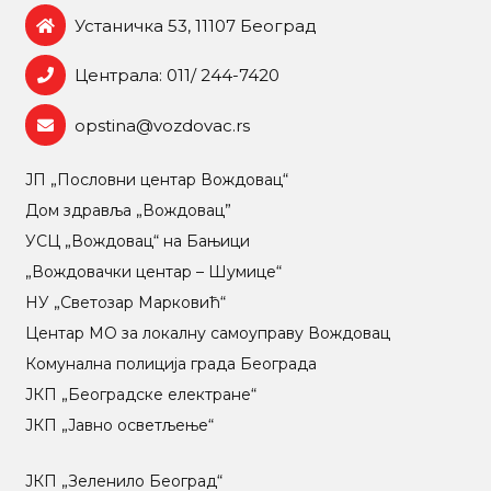
Устаничка 53, 11107 Београд
Централа: 011/ 244-7420
opstina@vozdovac.rs
ЈП „Пословни центар Вождовац“
Дом здравља „Вождовац”
УСЦ „Вождовац“ на Бањици
„Вождовачки центар – Шумице“
НУ „Светозар Марковић“
Центар МO за локалну самоуправу Вождовац
Комунална полиција града Београда
ЈКП „Београдске електране“
ЈКП „Јавно осветљење“
ЈКП „Зеленило Београд“