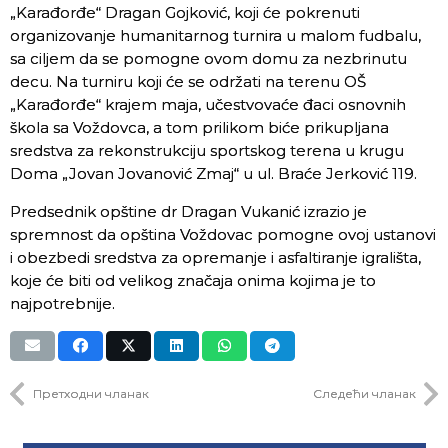
„Karađorđe“ Dragan Gojković, koji će pokrenuti
organizovanje humanitarnog turnira u malom fudbalu,
sa ciljem da se pomogne ovom domu za nezbrinutu
decu. Na turniru koji će se održati na terenu OŠ
„Karađorđe“ krajem maja, učestvovaće đaci osnovnih
škola sa Voždovca, a tom prilikom biće prikupljana
sredstva za rekonstrukciju sportskog terena u krugu
Doma „Jovan Jovanović Zmaj“ u ul. Braće Jerković 119.
Predsednik opštine dr Dragan Vukanić izrazio je
spremnost da opština Voždovac pomogne ovoj ustanovi
i obezbedi sredstva za opremanje i asfaltiranje igrališta,
koje će biti od velikog značaja onima kojima je to
najpotrebnije.
Претходни чланак
Следећи чланак