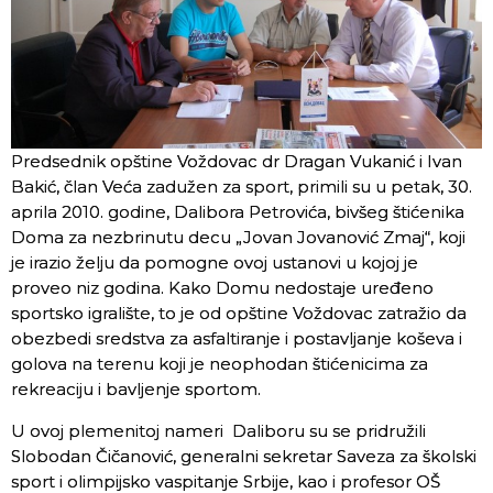
Predsednik opštine Voždovac dr Dragan Vukanić i Ivan
Bakić, član Veća zadužen za sport, primili su u petak, 30.
aprila 2010. godine, Dalibora Petrovića, bivšeg štićenika
Doma za nezbrinutu decu „Jovan Jovanović Zmaj“, koji
je irazio želju da pomogne ovoj ustanovi u kojoj je
proveo niz godina. Kako Domu nedostaje uređeno
sportsko igralište, to je od opštine Voždovac zatražio da
obezbedi sredstva za asfaltiranje i postavljanje koševa i
golova na terenu koji je neophodan štićenicima za
rekreaciju i bavljenje sportom.
U ovoj plemenitoj nameri Daliboru su se pridružili
Slobodan Čičanović, generalni sekretar Saveza za školski
sport i olimpijsko vaspitanje Srbije, kao i profesor OŠ