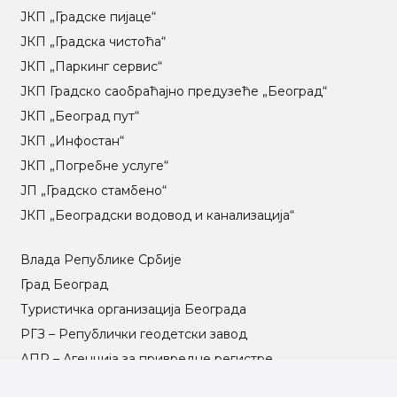
ЈКП „Градске пијаце“
ЈКП „Градска чистоћа“
ЈКП „Паркинг сервис“
ЈКП Градско саобраћајно предузеће „Београд“
ЈКП „Београд пут“
ЈКП „Инфостан“
ЈКП „Погребне услуге“
ЈП „Градско стамбено“
ЈКП „Београдски водовод и канализација“
Влада Републике Србије
Град Београд
Туристичка организација Београда
РГЗ – Републички геодетски завод
АПР – Агенција за привредне регистре