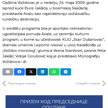
Opština Voždovac je u nedelju, 24. maja 2009. godine
ispred kuće Đure Jakšića, u boemskoj Skadarliji,
predstavila Avalu kao najatraktivniju voždovačku
turističku destinaciju.
U središtu programa bila je sportsko-rekreativna i
ugostiteljska ponuda Avale, uz zanimljiv kulturni
program, u kome su učestvovali: KUD „Stari Dušanovac“,
dramski umetnik Lepomir Ivković u ulozi Karađorđa uz
„Voždov monolog“, glumica Vesna Stanković, pesnik Mića
Jakišić, Vidoje Golubović koji je predstavio Monografiju
Voždovca i dr.
Претходни чланак
Следећи чланак
ПРИЈЕМ КОД ПРЕДСЕДНИЦЕ
ОПШТИНЕ