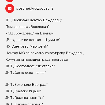
opstina@vozdovac.rs
ЈП „Пословни центар Вождовац“
Дом здравља „Вождовац”
УСЦ „Вождовац“ на Бањици
„Вождовачки центар – Шумице“
НУ „Светозар Марковић“
Центар МO за локалну самоуправу Вождовац
Комунална полиција града Београда
ЈКП „Београдске електране“
ЈКП „Јавно осветљење“
ЈКП „Зеленило Београд“
ЈКП „Градске пијаце“
ЈКП „Градска чистоћа“
ЈКП „Паркинг сервис“