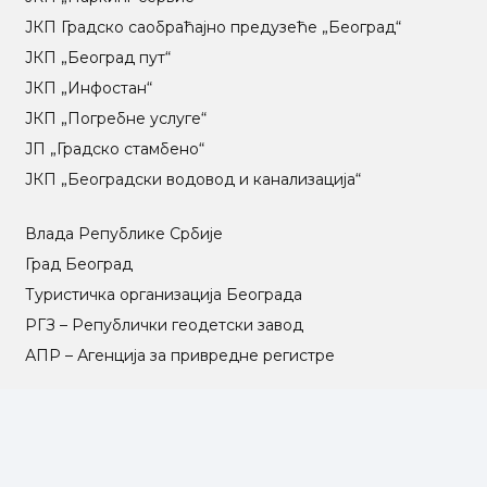
ЈКП Градско саобраћајно предузеће „Београд“
ЈКП „Београд пут“
ЈКП „Инфостан“
ЈКП „Погребне услуге“
ЈП „Градско стамбено“
ЈКП „Београдски водовод и канализација“
Влада Републике Србије
Град Београд
Туристичка организација Београда
РГЗ – Републички геодетски завод
АПР – Агенција за привредне регистре