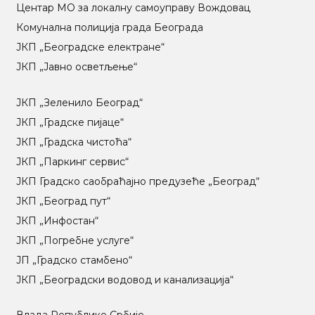
Центар МO за локалну самоуправу Вождовац
Комунална полиција града Београда
ЈКП „Београдске електране“
ЈКП „Јавно осветљење“
ЈКП „Зеленило Београд“
ЈКП „Градске пијаце“
ЈКП „Градска чистоћа“
ЈКП „Паркинг сервис“
ЈКП Градско саобраћајно предузеће „Београд“
ЈКП „Београд пут“
ЈКП „Инфостан“
ЈКП „Погребне услуге“
ЈП „Градско стамбено“
ЈКП „Београдски водовод и канализација“