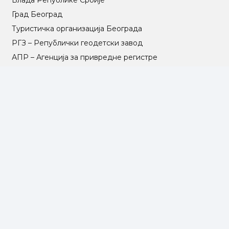
Влада Републике Србије
Град Београд
Туристичка организација Београда
РГЗ – Републички геодетски завод
АПР – Агенција за привредне регистре
©2025 Opština Voždovac. Designed by
NEXT VISION
МАПА САЈТА