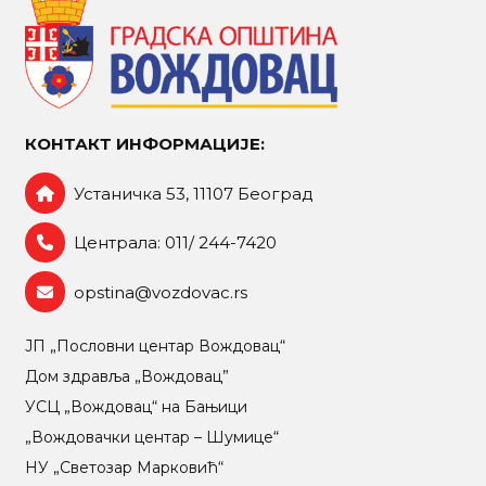
КОНТАКТ ИНФОРМАЦИЈЕ:
Устаничка 53, 11107 Београд
Централа: 011/ 244-7420
opstina@vozdovac.rs
ЈП „Пословни центар Вождовац“
Дом здравља „Вождовац”
УСЦ „Вождовац“ на Бањици
„Вождовачки центар – Шумице“
НУ „Светозар Марковић“