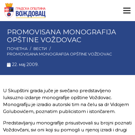
PROMOVISANA MONOGRAFIJA
OPŠTINE VOŽDOVAC
ПОЧЕТНА
/
ВЕСТИ
/
PROMOVISANA MONOGRAFIJA OPŠTINE VOŽDOVAC
22. мај 2009.
U Skupštini grada juče je svečano predstavljeno
luksuzno izdanje monografije opštine Voždovac.
Monografiju je izradio autorski tim na čelu sa dr Vidojem
Golubovićem, poznatim publicistom i istoričarem.
Predstavljanju monografije prisustvovali su brojni poznati
Voždovčani, svi oni koji su pomogli u njenoj izradi i drugi