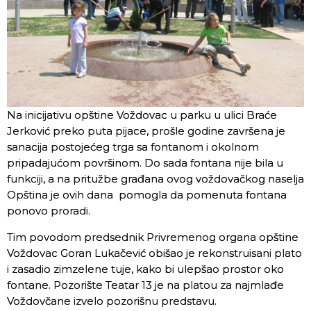
Na inicijativu opštine Voždovac u parku u ulici Braće
Jerković preko puta pijace, prošle godine završena je
sanacija postojećeg trga sa fontanom i okolnom
pripadajućom površinom. Do sada fontana nije bila u
funkciji, a na pritužbe građana ovog voždovačkog naselja
Opština je ovih dana pomogla da pomenuta fontana
ponovo proradi.
Tim povodom predsednik Privremenog organa opštine
Voždovac Goran Lukačević obišao je rekonstruisani plato
i zasadio zimzelene tuje, kako bi ulepšao prostor oko
fontane. Pozorište Teatar 13 je na platou za najmlađe
Voždovčane izvelo pozorišnu predstavu.