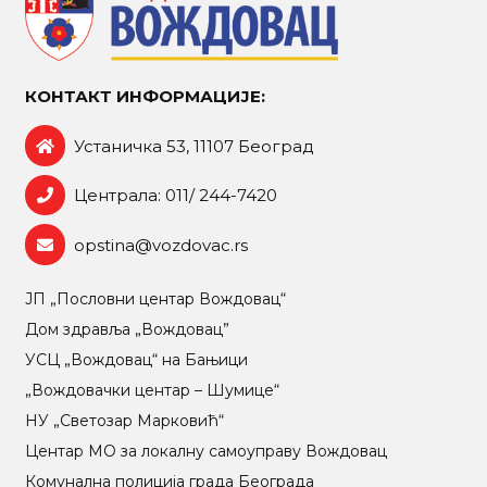
КОНТАКТ ИНФОРМАЦИЈЕ:
Устаничка 53, 11107 Београд
Централа: 011/ 244-7420
opstina@vozdovac.rs
ЈП „Пословни центар Вождовац“
Дом здравља „Вождовац”
УСЦ „Вождовац“ на Бањици
„Вождовачки центар – Шумице“
НУ „Светозар Марковић“
Центар МO за локалну самоуправу Вождовац
Комунална полиција града Београда