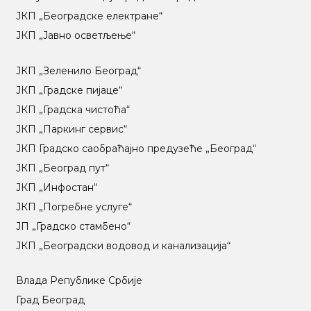
ЈКП „Београдске електране“
ЈКП „Јавно осветљење“
ЈКП „Зеленило Београд“
ЈКП „Градске пијаце“
ЈКП „Градска чистоћа“
ЈКП „Паркинг сервис“
ЈКП Градско саобраћајно предузеће „Београд“
ЈКП „Београд пут“
ЈКП „Инфостан“
ЈКП „Погребне услуге“
ЈП „Градско стамбено“
ЈКП „Београдски водовод и канализација“
Влада Републике Србије
Град Београд