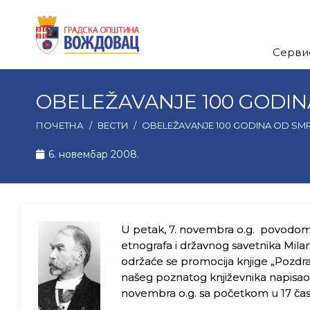
Серви
OBELEŽAVANJE 100 GODINA
ПОЧЕТНА
/
ВЕСТИ
/
OBELEŽAVANJE 100 GODINA OD SMRTI
6. новембар 2008.
U petak, 7. novembra o.g. povodom 1
etnografa i državnog savetnika Milana
održaće se promocija knjige „Pozdrav
našeg poznatog književnika napisao j
novembra o.g. sa početkom u 17 časov