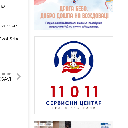
 Đ.
lovenske
ivot Srba
чланак
SAVI