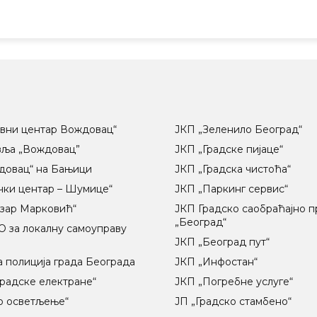
вни центар Вождовац“
ЈКП „Зеленило Београд“
вља „Вождовац”
ЈКП „Градске пијаце“
довац“ на Бањици
ЈКП „Градска чистоћа“
чки центар – Шумице“
ЈКП „Паркинг сервис“
озар Марковић“
ЈКП Градско саобраћајно 
„Београд“
 за локалну самоуправу
ц
ЈКП „Београд пут“
 полиција града Београда
ЈКП „Инфостан“
радске електране“
ЈКП „Погребне услуге“
о осветљење“
ЈП „Градско стамбено“