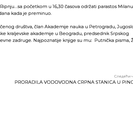
u Ripnju…sa početkom u 16,30 časova održati parastos Milanu
dana kada je preminuo.
g učenog društva, član Akademije nauka u Petrogradu, Jugos
pske kraljevske akademije u Beogradu, predsednik Srpskog
ževne zadruge. Najpoznatije knjige su mu: Putnička pisma, Ž
Следећи 
PRORADILA VODOVODNA CRPNA STANICA U PINO