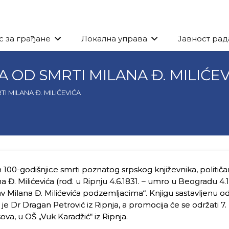
с за грађане
Локална управа
Јавност рад
 OD SMRTI MILANA Đ. MILIĆE
 MILANA Đ. MILIĆEVIĆA
00-godišnjice smrti poznatog srpskog književnika, političar
 Đ. Milićevića (rođ. u Ripnju 4.6.1831. – umro u Beogradu 4.1
 Milana Đ. Milićevića podzemljacima“. Knjigu sastavljenu od
e Dr Dragan Petrović iz Ripnja, a promocija će se održati 7.
a, u OŠ „Vuk Karadžić“ iz Ripnja.