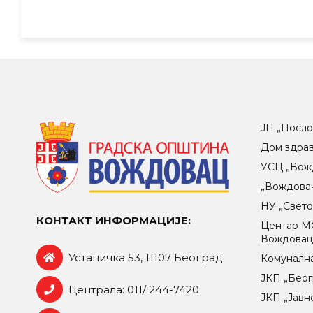
ЈП „Посло
Дом здра
УСЦ „Вож
„Вождова
НУ „Свет
КОНТАКТ ИНФОРМАЦИЈЕ:
Центар МO
Вождова
Устаничка 53, 11107 Београд
Комунална
ЈКП „Беог
Централа: 011/ 244-7420
ЈКП „Јавн