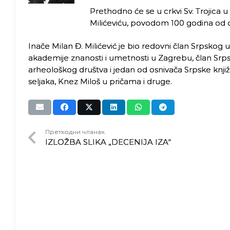
Prethodno će se u crkvi Sv. Trojica 
Milićeviću, povodom 100 godina od 
Inače Milan Đ. Milićević je bio redovni član Srpsko
akademije znanosti i umetnosti u Zagrebu, član Sr
arheološkog društva i jedan od osnivača Srpske knji
seljaka, Knez Miloš u pričama i druge.
Претходни чланак
IZLOŽBA SLIKA „DECENIJA IZA“