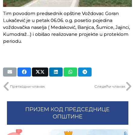
Tim povodom predsednik opštine Voždovac Goran
Lukačević je u petak 06.06. o.g. posetio pojedina
voždovačka naselja ( Medaković, Banjica, Šumice, Jajinci,
Kumodraž…) i obišao realizovane projekte u proteklom
periodu.
Претходни чланак
Следећи чланак
ПРИЈЕМ КОД ПРЕДСЕДНИЦЕ
ОПШТИНЕ