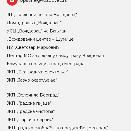
opstina@vozdovac.rs
ЈП „Пословни центар Вождовац“
Дом здравља „Вождовац”
УСЦ „Вождовац“ на Бањици
„Вождовачки центар – Шумице“
НУ „Светозар Марковић“
Центар МO за локалну самоуправу Вождовац
Комунална полиција града Београда
ЈКП „Београдске електране“
ЈКП „Јавно осветљење“
ЈКП „Зеленило Београд“
ЈКП „Градске пијаце“
ЈКП „Градска чистоћа“
ЈКП „Паркинг сервис“
ЈКП Градско саобраћајно предузеће „Београд“