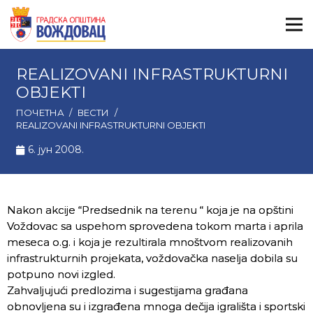
REALIZOVANI INFRASTRUKTURNI
OBJEKTI
ПОЧЕТНА
/
ВЕСТИ
/
REALIZOVANI INFRASTRUKTURNI OBJEKTI
6. јун 2008.
Nakon akcije “Predsednik na terenu “ koja je na opštini
Voždovac sa uspehom sprovedena tokom marta i aprila
meseca o.g. i koja je rezultirala mnoštvom realizovanih
infrastrukturnih projekata, voždovačka naselja dobila su
potpuno novi izgled.
Zahvaljujući predlozima i sugestijama građana
obnovljena su i izgrađena mnoga dečija igrališta i sportski