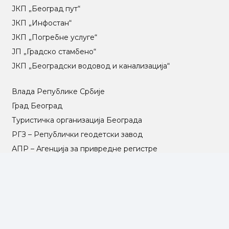
ЈКП „Београд пут“
ЈКП „Инфостан“
ЈКП „Погребне услуге“
ЈП „Градско стамбено“
ЈКП „Београдски водовод и канализација“
Влада Републике Србије
Град Београд
Туристичка организација Београда
РГЗ – Републички геодетски завод
АПР – Агенција за привредне регистре