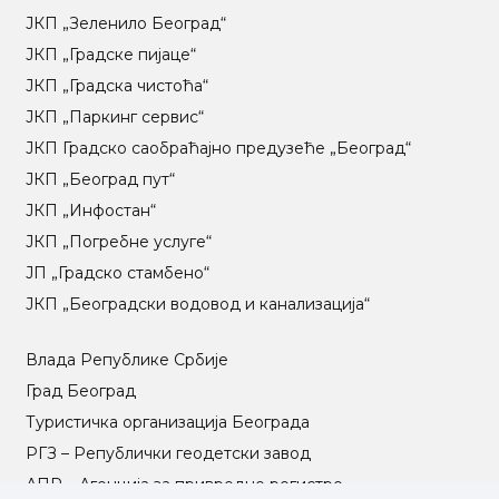
ЈКП „Зеленило Београд“
ЈКП „Градске пијаце“
ЈКП „Градска чистоћа“
ЈКП „Паркинг сервис“
ЈКП Градско саобраћајно предузеће „Београд“
ЈКП „Београд пут“
ЈКП „Инфостан“
ЈКП „Погребне услуге“
ЈП „Градско стамбено“
ЈКП „Београдски водовод и канализација“
Влада Републике Србије
Град Београд
Туристичка организација Београда
РГЗ – Републички геодетски завод
АПР – Агенција за привредне регистре