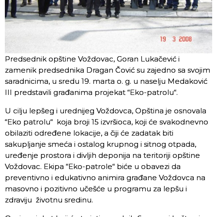
Predsednik opštine Voždovac, Goran Lukačević i
zamenik predsednika Dragan Čović su zajedno sa svojim
saradnicima, u sredu 19. marta o. g. u naselju Medaković
III predstavili građanima projekat “Eko-patrolu“.
U cilju lepšeg i urednijeg Voždovca, Opština je osnovala
“Eko patrolu“ koja broji 15 izvršioca, koji će svakodnevno
obilaziti određene lokacije, a čiji će zadatak biti
sakupljanje smeća i ostalog krupnog i sitnog otpada,
uređenje prostora i divljih deponija na teritoriji opštine
Voždovac. Ekipa “Eko-patrole“ biće u obavezi da
preventivno i edukativno animira građane Voždovca na
masovno i pozitivno učešće u programu za lepšu i
zdraviju životnu sredinu.