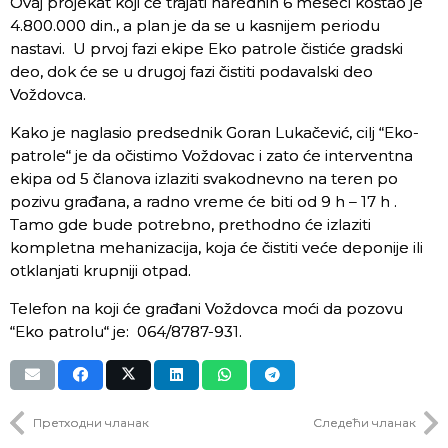
Ovaj projekat koji će trajati narednih 6 meseci koštao je
4.800.000 din., a plan je da se u kasnijem periodu
nastavi. U prvoj fazi ekipe Eko patrole čistiće gradski
deo, dok će se u drugoj fazi čistiti podavalski deo
Voždovca.
Kako je naglasio predsednik Goran Lukačević, cilj “Eko-
patrole“ je da očistimo Voždovac i zato će interventna
ekipa od 5 članova izlaziti svakodnevno na teren po
pozivu građana, a radno vreme će biti od 9 h – 17 h .
Tamo gde bude potrebno, prethodno će izlaziti
kompletna mehanizacija, koja će čistiti veće deponije ili
otklanjati krupniji otpad.
Telefon na koji će građani Voždovca moći da pozovu
“Eko patrolu“ je: 064/8787-931.
Претходни чланак
Следећи чланак