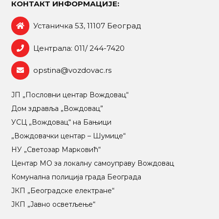
КОНТАКТ ИНФОРМАЦИЈЕ:
Устаничка 53, 11107 Београд
Централа: 011/ 244-7420
opstina@vozdovac.rs
ЈП „Пословни центар Вождовац“
Дом здравља „Вождовац”
УСЦ „Вождовац“ на Бањици
„Вождовачки центар – Шумице“
НУ „Светозар Марковић“
Центар МO за локалну самоуправу Вождовац
Комунална полиција града Београда
ЈКП „Београдске електране“
ЈКП „Јавно осветљење“