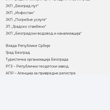
ЈКП „Београд пут“
ЈКП „Инфостан“
ЈКП „Погребне услуге“
ЈП „Градско стамбено“
ЈКП „Београдски водовод и канализација“
Влада Републике Србије
Град Београд
Туристичка организација Београда
РГЗ – Републички геодетски завод
АПР – Агенција за привредне регистре