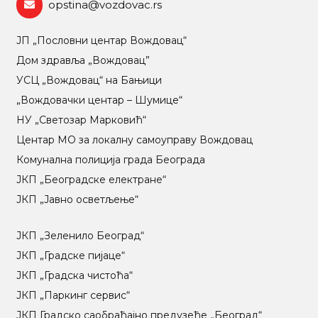
opstina@vozdovac.rs
ЈП „Пословни центар Вождовац“
Дом здравља „Вождовац”
УСЦ „Вождовац“ на Бањици
„Вождовачки центар – Шумице“
НУ „Светозар Марковић“
Центар МO за локалну самоуправу Вождовац
Комунална полиција града Београда
ЈКП „Београдске електране“
ЈКП „Јавно осветљење“
ЈКП „Зеленило Београд“
ЈКП „Градске пијаце“
ЈКП „Градска чистоћа“
ЈКП „Паркинг сервис“
ЈКП Градско саобраћајно предузеће „Београд“