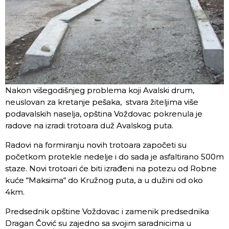
Nakon višegodišnjeg problema koji Avalski drum,
neuslovan za kretanje pešaka, stvara žiteljima više
podavalskih naselja, opština Voždovac pokrenula je
radove na izradi trotoara duž Avalskog puta.
Radovi na formiranju novih trotoara započeti su
početkom protekle nedelje i do sada je asfaltirano 500m
staze. Novi trotoari će biti izrađeni na potezu od Robne
kuće “Maksima“ do Kružnog puta, a u dužini od oko
4km.
Predsednik opštine Voždovac i zamenik predsednika
Dragan Čović su zajedno sa svojim saradnicima u