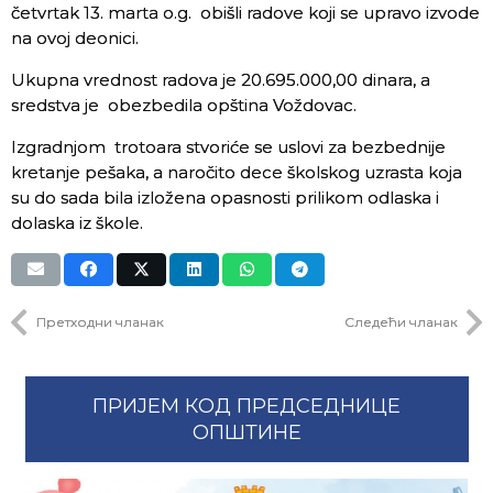
četvrtak 13. marta o.g. obišli radove koji se upravo izvode
na ovoj deonici.
Ukupna vrednost radova je 20.695.000,00 dinara, a
sredstva je obezbedila opština Voždovac.
Izgradnjom trotoara stvoriće se uslovi za bezbednije
kretanje pešaka, a naročito dece školskog uzrasta koja
su do sada bila izložena opasnosti prilikom odlaska i
dolaska iz škole.
Претходни чланак
Следећи чланак
ПРИЈЕМ КОД ПРЕДСЕДНИЦЕ
ОПШТИНЕ