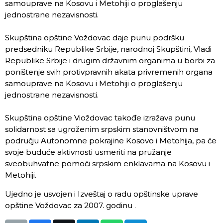
samouprave na Kosovu i Metohiji o proglašenju
jednostrane nezavisnosti.
Skupština opštine Voždovac daje punu podršku
predsedniku Republike Srbije, narodnoj Skupštini, Vladi
Republike Srbije i drugim državnim organima u borbi za
poništenje svih protivpravnih akata privremenih organa
samouprave na Kosovu i Metohiji o proglašenju
jednostrane nezavisnosti.
Skupština opštine Vioždovac takođe izražava punu
solidarnost sa ugroženim srpskim stanovništvom na
području Autonomne pokrajine Kosovo i Metohija, pa će
svoje buduće aktivnosti usmeriti na pružanje
sveobuhvatne pomoći srpskim enklavama na Kosovu i
Metohiji.
Ujedno je usvojen i Izveštaj o radu opštinske uprave
opštine Voždovac za 2007. godinu .