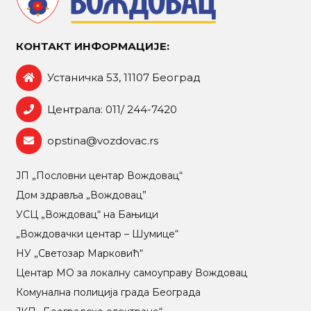
КОНТАКТ ИНФОРМАЦИЈЕ:
Устаничка 53, 11107 Београд
Централа: 011/ 244-7420
opstina@vozdovac.rs
ЈП „Пословни центар Вождовац“
Дом здравља „Вождовац”
УСЦ „Вождовац“ на Бањици
„Вождовачки центар – Шумице“
НУ „Светозар Марковић“
Центар МO за локалну самоуправу Вождовац
Комунална полиција града Београда