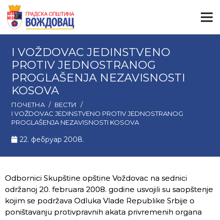
I VOŽDOVAC JEDINSTVENO
PROTIV JEDNOSTRANOG
PROGLAŠENJA NEZAVISNOSTI
KOSOVA
ПОЧЕТНА
/
ВЕСТИ
/
I VOŽDOVAC JEDINSTVENO PROTIV JEDNOSTRANOG
PROGLAŠENJA NEZAVISNOSTI KOSOVA
22. фебруар 2008.
Odbornici Skupštine opštine Voždovac na sednici
održanoj 20. februara 2008. godine usvojili su saopštenje
kojim se podržava Odluka Vlade Republike Srbije o
poništavanju protivpravnih akata privremenih organa