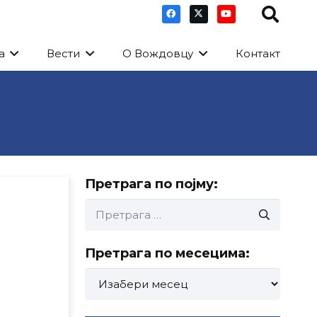
а
Вести
О Вождовцу
Контакт
Претрага по појму:
Претрага
за:
Претрага по месецима:
Претрага
по
месецима: