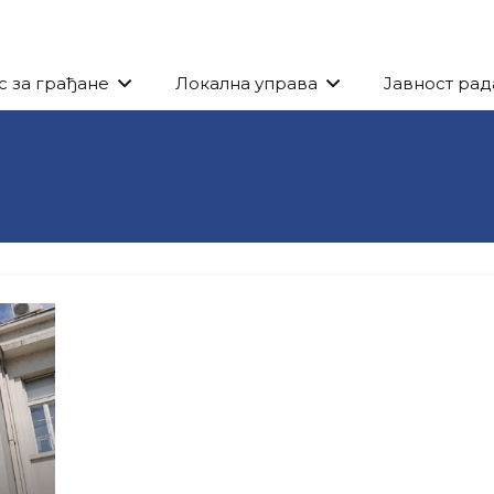
с за грађане
Локална управа
Јавност рад