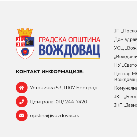
ЈП „Посло
Дом здра
УСЦ „Вож
„Вождова
НУ „Свет
КОНТАКТ ИНФОРМАЦИЈЕ:
Центар МO
Вождова
Устаничка 53, 11107 Београд
Комунална
ЈКП „Беог
Централа: 011/ 244-7420
ЈКП „Јавн
opstina@vozdovac.rs