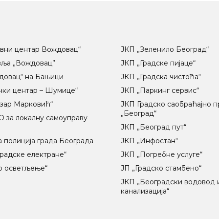
вни центар Вождовац“
ЈКП „Зеленило Београд“
вља „Вождовац”
ЈКП „Градске пијаце“
довац“ на Бањици
ЈКП „Градска чистоћа“
чки центар – Шумице“
ЈКП „Паркинг сервис“
озар Марковић“
ЈКП Градско саобраћајно 
„Београд“
 за локалну самоуправу
ц
ЈКП „Београд пут“
 полиција града Београда
ЈКП „Инфостан“
радске електране“
ЈКП „Погребне услуге“
о осветљење“
ЈП „Градско стамбено“
ЈКП „Београдски водовод 
канализација“