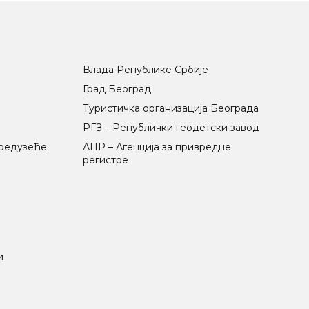
Влада Републике Србије
Град Београд
Туристичка организација Београда
РГЗ – Републички геодетски завод
предузеће
АПР – Агенција за привредне
регистре
и