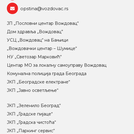
opstina@vozdovac.rs
ЈП „Пословни центар Вождовац“
Дом здравља „Вождовац”
УСЦ „Вождовац“ на Бањици
„Вождовачки центар – Шумице“
НУ „Светозар Марковић“
Центар МO за локалну самоуправу Вождовац
Комунална полиција града Београда
ЈКП „Београдске електране“
ЈКП „Јавно осветљење“
ЈКП „Зеленило Београд“
ЈКП „Градске пијаце“
ЈКП „Градска чистоћа“
ЈКП „Паркинг сервис“