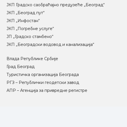
ЈКП Градско саобраћајно предузеће „Београд“
ЈКП „Београд пут“
ЈКП „Инфостан“
ЈКП „Погребне услуге“
ЈП „Градско стамбено“
ЈКП „Београдски водовод и канализација“
Влада Републике Србије
Град Београд
Туристичка организација Београда
РГЗ – Републички геодетски завод
АПР – Агенција за привредне регистре