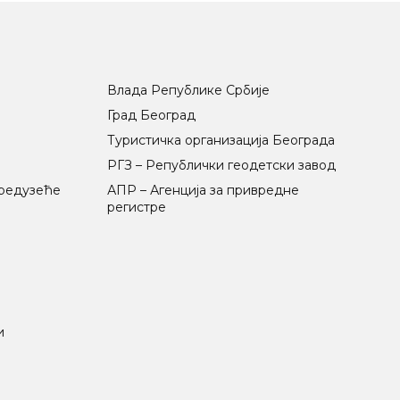
Влада Републике Србије
Град Београд
Туристичка организација Београда
РГЗ – Републички геодетски завод
предузеће
АПР – Агенција за привредне
регистре
и