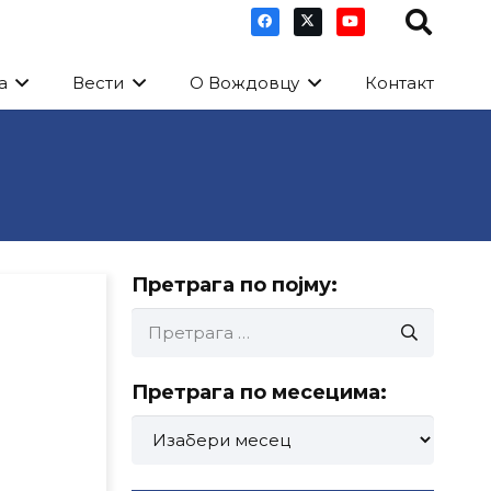
а
Вести
О Вождовцу
Контакт
Претрага по појму:
Претрага
за:
Претрага по месецима:
Претрага
по
месецима: