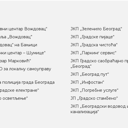
вни центар Вождовац“
ЈКП „Зеленило Београд“
вља „Вождовац”
ЈКП „Градске пијаце“
довац“ на Бањици
ЈКП „Градска чистоћа“
чки центар – Шумице“
ЈКП „Паркинг сервис“
озар Марковић“
ЈКП Градско саобраћајно 
„Београд“
 за локалну самоуправу
ц
ЈКП „Београд пут“
 полиција града Београда
ЈКП „Инфостан“
радске електране“
ЈКП „Погребне услуге“
о осветљење“
ЈП „Градско стамбено“
ЈКП „Београдски водовод 
канализација“