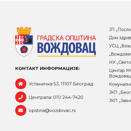
ЈП „Посло
Дом здра
УСЦ „Вож
„Вождова
НУ „Свет
КОНТАКТ ИНФОРМАЦИЈЕ:
Центар МO
Вождова
Устаничка 53, 11107 Београд
Комунална
ЈКП „Беог
Централа: 011/ 244-7420
ЈКП „Јавн
opstina@vozdovac.rs