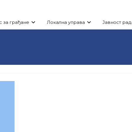
с за грађане
Локална управа
Јавност рад