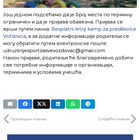
Још једном подсећамо да је број места по термину
ограничен и да је пријава обавезна. Пријава се
врши путем линка:
Besplatni letnji kamp za predškolce
Voždovca
, а за додатне информације родитељи се
могу обратити путем електронске поште:
udruzenjesportzasvevozdovac@gmail.com
Након пријаве, родитељи ће благовремено добити
све потребне информације о организацији,
терминима и условима учешћа.
Претходни чланак
Следећи чланак