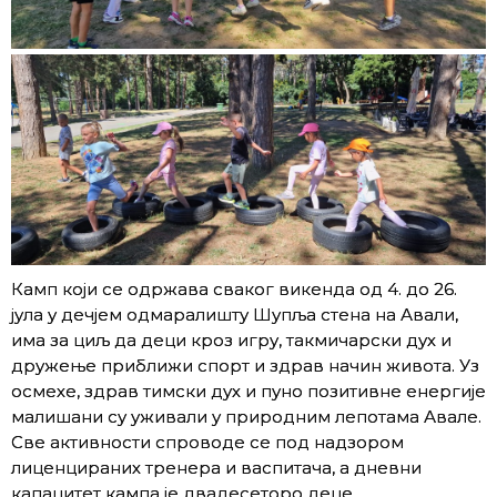
Камп који се одржава сваког викенда од 4. до 26.
јула у дечјем одмаралишту Шупља стена на Авали,
има за циљ да деци кроз игру, такмичарски дух и
дружење приближи спорт и здрав начин живота. Уз
осмехе, здрав тимски дух и пуно позитивне енергије
малишани су уживали у природним лепотама Авале.
Све активности спроводе се под надзором
лиценцираних тренера и васпитача, а дневни
капацитет кампа је двадесеторо деце.