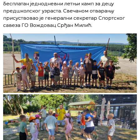
бесплатан једнодневни летњи камп за децу
предшколског узраста. Свечаном отварању
присуствовао је генерални секретар Спортског
савеза ГO Вождовац Срђан Милић.