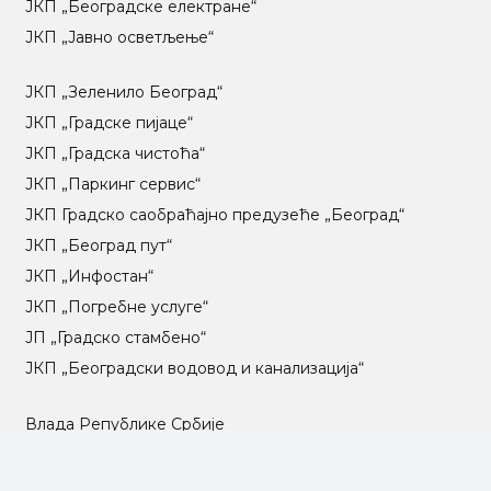
ЈКП „Београдске електране“
ЈКП „Јавно осветљење“
ЈКП „Зеленило Београд“
ЈКП „Градске пијаце“
ЈКП „Градска чистоћа“
ЈКП „Паркинг сервис“
ЈКП Градско саобраћајно предузеће „Београд“
ЈКП „Београд пут“
ЈКП „Инфостан“
ЈКП „Погребне услуге“
ЈП „Градско стамбено“
ЈКП „Београдски водовод и канализација“
Влада Републике Србије
Град Београд
Туристичка организација Београда