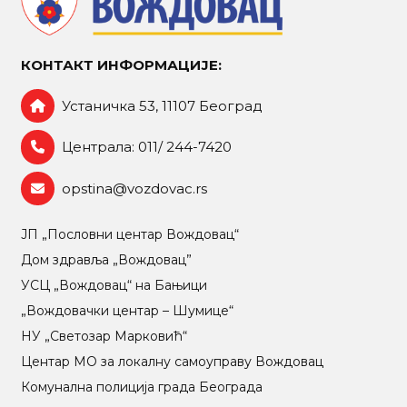
КОНТАКТ ИНФОРМАЦИЈЕ:
Устаничка 53, 11107 Београд
Централа: 011/ 244-7420
opstina@vozdovac.rs
ЈП „Пословни центар Вождовац“
Дом здравља „Вождовац”
УСЦ „Вождовац“ на Бањици
„Вождовачки центар – Шумице“
НУ „Светозар Марковић“
Центар МO за локалну самоуправу Вождовац
Комунална полиција града Београда