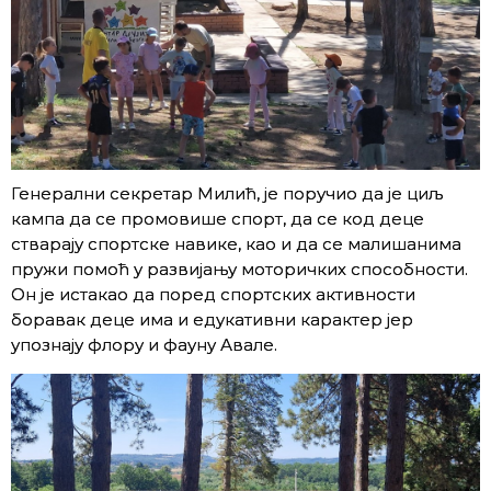
Генерални секретар Милић, је поручио да је циљ
кампа да се промовише спорт, да се код деце
стварају спортске навике, као и да се малишанима
пружи помоћ у развијању моторичких способности.
Он је истакао да поред спортских активности
боравак деце има и едукативни карактер јер
упознају флору и фауну Авале.