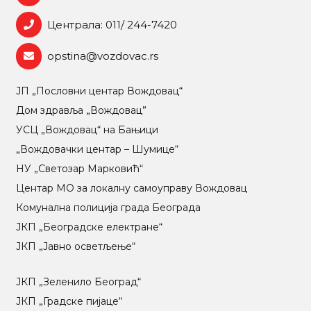
Централа: 011/ 244-7420
opstina@vozdovac.rs
ЈП „Пословни центар Вождовац“
Дом здравља „Вождовац”
УСЦ „Вождовац“ на Бањици
„Вождовачки центар – Шумице“
НУ „Светозар Марковић“
Центар МO за локалну самоуправу Вождовац
Комунална полиција града Београда
ЈКП „Београдске електране“
ЈКП „Јавно осветљење“
ЈКП „Зеленило Београд“
ЈКП „Градске пијаце“