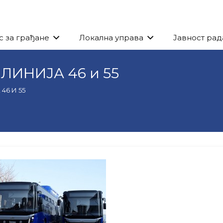
с за грађане
Локална управа
Јавност рад
ИНИЈА 46 и 55
6 И 55