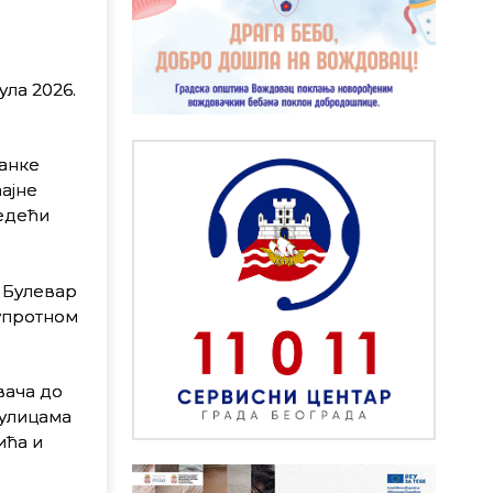
ула 2026.
Данке
ајне
ледећи
, Булевар
супротном
вача до
 улицама
ића и