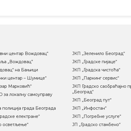
вни центар Вождовац“
ЈКП „Зеленило Београд“
вља „Вождовац”
ЈКП „Градске пијаце“
довац“ на Бањици
ЈКП „Градска чистоћа“
чки центар – Шумице“
ЈКП „Паркинг сервис“
озар Марковић“
ЈКП Градско саобраћајно 
„Београд“
 за локалну самоуправу
ц
ЈКП „Београд пут“
 полиција града Београда
ЈКП „Инфостан“
радске електране“
ЈКП „Погребне услуге“
о осветљење“
ЈП „Градско стамбено“