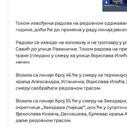
Током извођења радова на редовном одржавању у 
године, доћи ће до промена у раду линија јавног
Радови се изводе на коловозу и на тротоару у 
Савић до улице Раваничке. Током радова на пр
траке (гледано у смеру ка улици Војислава Илић
начин:
Возила са линије број 46 ће у смеру ка термину
краља Александра, Устаничка, Војислава Илића,
смеру саобраћати редовном трасом.
Возила са линије број 55 ће у смеру ка Звездар
окретнице „Звездара /пијаца/“, док ће у супрто
Вјекослава Ковача, Дескашева, Булевар краља А
даље редовном трасом.