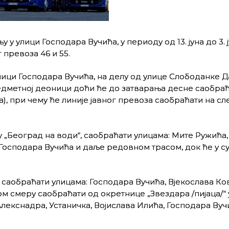
улици Господара Вучића, у периоду од 13. јуна до 3. ј
 превоза 46 и 55.
улици Господара Вучића, на делу од улице Слободанке 
едметној деоници доћи ће до затварања десне саобраћ
а), при чему ће линије јавног превоза саобраћати на с
су „Београд на води“, саобраћати улицама: Мите Ружића
 Господара Вучића и даље редовном трасом, док ће у 
и, саобраћати улицама: Господара Вучића, Вјекослава Ко
ном смеру саобраћати од окретнице „Звездара /пијаца/“
лекснадра, Устаничка, Војислава Илића, Господара Вуч