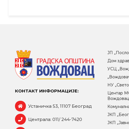
ЈП „Посло
Дом здра
УСЦ „Вож
„Вождова
НУ „Свет
КОНТАКТ ИНФОРМАЦИЈЕ:
Центар МO
Вождова
Устаничка 53, 11107 Београд
Комунална
ЈКП „Беог
Централа: 011/ 244-7420
ЈКП „Јавн