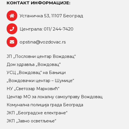
КОНТАКТ ИНФОРМАЦИЈЕ:
Устаничка 53, 11107 Београд
Централа: 011/ 244-7420
opstina@vozdovac.rs
ЈП „Пословни центар Вождовац“
Дом здравља „Вождовац”
УСЦ „Вождовац“ на Бањици
„Вождовачки центар – Шумице“
НУ „Светозар Марковић“
Центар МO за локалну самоуправу Вождовац
Комунална полиција града Београда
ЈКП „Београдске електране“
ЈКП „Јавно осветљење“