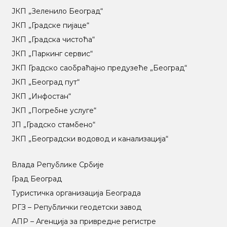
ЈКП „Зеленило Београд“
ЈКП „Градске пијаце“
ЈКП „Градска чистоћа“
ЈКП „Паркинг сервис“
ЈКП Градско саобраћајно предузеће „Београд“
ЈКП „Београд пут“
ЈКП „Инфостан“
ЈКП „Погребне услуге“
ЈП „Градско стамбено“
ЈКП „Београдски водовод и канализација“
Влада Републике Србије
Град Београд
Туристичка организација Београда
РГЗ – Републички геодетски завод
АПР – Агенција за привредне регистре