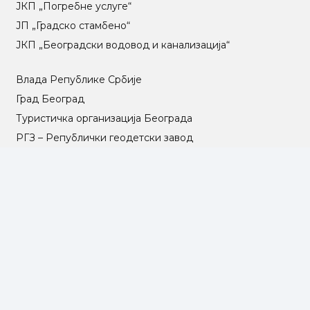
ЈКП „Погребне услуге“
ЈП „Градско стамбено“
ЈКП „Београдски водовод и канализација“
Влада Републике Србије
Град Београд
Туристичка организација Београда
РГЗ – Републички геодетски завод
АПР – Агенција за привредне регистре