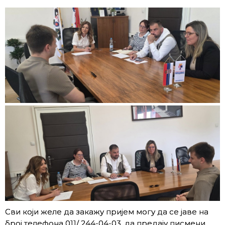
Сви који желе да закажу пријем могу да се јаве на
број телефона 011/ 244-04-03, да предају писмени