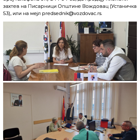
захтев на Писарници Општине Вождовац (Устаничка
53), или на мејл predsednik@vozdovac.rs.