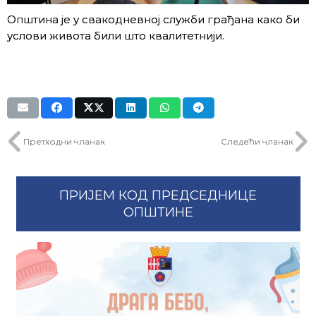
Општина је у свакодневној служби грађана како би
услови живота били што квалитетнији.
Претходни чланак
Следећи чланак
ПРИЈЕМ КОД ПРЕДСЕДНИЦЕ
ОПШТИНЕ