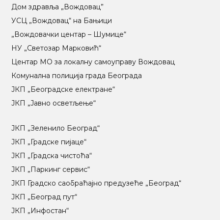
Дом здравља „Вождовац”
УСЦ „Вождовац“ на Бањици
„Вождовачки центар – Шумице“
НУ „Светозар Марковић“
Центар МO за локалну самоуправу Вождовац
Комунална полиција града Београда
ЈКП „Београдске електране“
ЈКП „Јавно осветљење“
ЈКП „Зеленило Београд“
ЈКП „Градске пијаце“
ЈКП „Градска чистоћа“
ЈКП „Паркинг сервис“
ЈКП Градско саобраћајно предузеће „Београд“
ЈКП „Београд пут“
ЈКП „Инфостан“