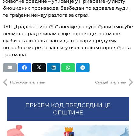
животне средине – уписан је у Привремену листу
биоцидних производа, безбедан по здравље људи,
те грађани немају разлога за страх.
ЈКП
„Градска чистоћа” а
пелује да суграђани
омогуће
несметан рад
екипама које спроводе третмане
сузбијања крпеља, као и да пчелари предузму
потребне мере за заштиту пчела током спровођења
третмана.
Претходни чланак
Следећи чланак
ПРИЈЕМ КОД ПРЕДСЕДНИЦЕ
ОПШТИНЕ