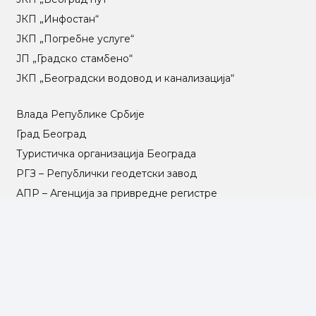
ЈКП „Инфостан“
ЈКП „Погребне услуге“
ЈП „Градско стамбено“
ЈКП „Београдски водовод и канализација“
Влада Републике Србије
Град Београд
Туристичка организација Београда
РГЗ – Републички геодетски завод
АПР – Агенција за привредне регистре