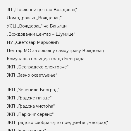
ЈП „Пословни центар Вождовац“
Дом здравља „Вождовац”
УСЦ „Вождовац“ на Бањици
„Вождовачки центар – Шумице“
НУ „Светозар Марковић“
Центар МO за локалну самоуправу Вождовац
Комунална полиција града Београда
ЈКП „Београдске електране“
ЈКП „Јавно осветљење“
ЈКП „Зеленило Београд“
ЈКП „Градске пијаце“
ЈКП „Градска чистоћа“
ЈКП „Паркинг сервис“
ЈКП Градско саобраћајно предузеће „Београд“
ЈКП „Београд пут“