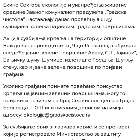
Екипе Сектора екологије и унапређења животне
средине Јавног комуналног предузећа „Градска
чистоћа” настављају данас пролећну акцију
сузбијања крпеља на јавним градским површинама.
Акција сузбијања крпеља на територији општине
Вождовац спроводи се од 9 до 14 часова, а обухвата
следеће јавне зелене површине: Авалу, СП „Јајинци“,
Бањичку шуму, Шумице, излетиште Трешња, Шупљу
стену, као и јавне зелене површине по пријави
грађана.
Уколико грађани примете повећано присуство
крпеља на јавним зеленим површинама, могу то
пријавити позивом на број Сервисног центра Града
Београда 11-0-11 или писаним дописом на имејл-
адресу: ekologija@gradskacistoca.rs
За сузбијање ових зглавкара користи се препарат
који је регистровало Министарство за заштиту