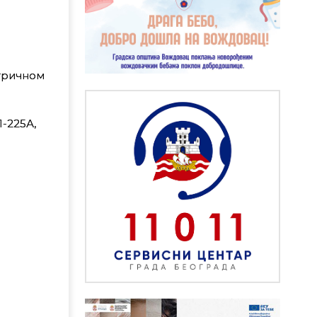
ктричном
1-225А,