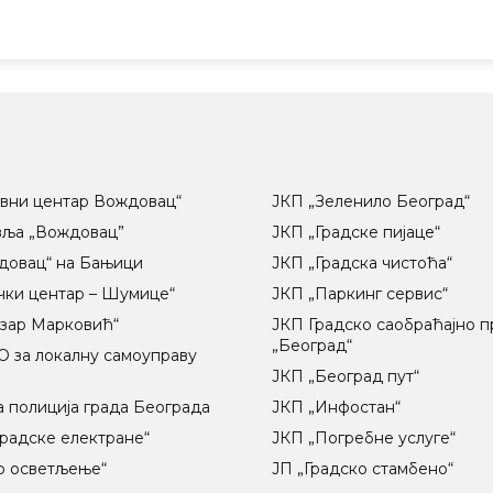
вни центар Вождовац“
ЈКП „Зеленило Београд“
вља „Вождовац”
ЈКП „Градске пијаце“
довац“ на Бањици
ЈКП „Градска чистоћа“
чки центар – Шумице“
ЈКП „Паркинг сервис“
озар Марковић“
ЈКП Градско саобраћајно 
„Београд“
 за локалну самоуправу
ц
ЈКП „Београд пут“
 полиција града Београда
ЈКП „Инфостан“
радске електране“
ЈКП „Погребне услуге“
о осветљење“
ЈП „Градско стамбено“