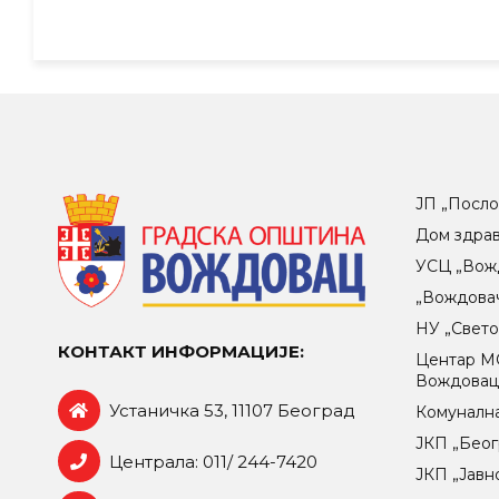
ЈП „Посло
Дом здра
УСЦ „Вож
„Вождова
НУ „Свет
КОНТАКТ ИНФОРМАЦИЈЕ:
Центар МO
Вождова
Устаничка 53, 11107 Београд
Комунална
ЈКП „Беог
Централа: 011/ 244-7420
ЈКП „Јавн