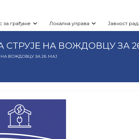
с за грађане
Локална управа
Јавност рад
СТРУЈЕ НА ВОЖДОВЦУ ЗА 26
НА ВОЖДОВЦУ ЗА 26. МАЈ