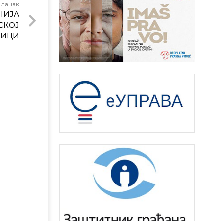
чланак
НИЈА
СКОЈ
ЊИЦИ