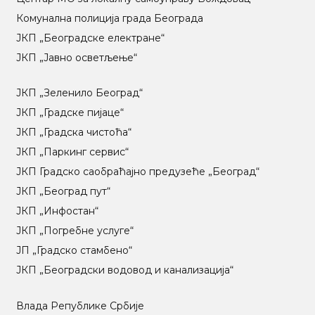
Комунална полиција града Београда
ЈКП „Београдске електране“
ЈКП „Јавно осветљење“
ЈКП „Зеленило Београд“
ЈКП „Градске пијаце“
ЈКП „Градска чистоћа“
ЈКП „Паркинг сервис“
ЈКП Градско саобраћајно предузеће „Београд“
ЈКП „Београд пут“
ЈКП „Инфостан“
ЈКП „Погребне услуге“
ЈП „Градско стамбено“
ЈКП „Београдски водовод и канализација“
Влада Републике Србије