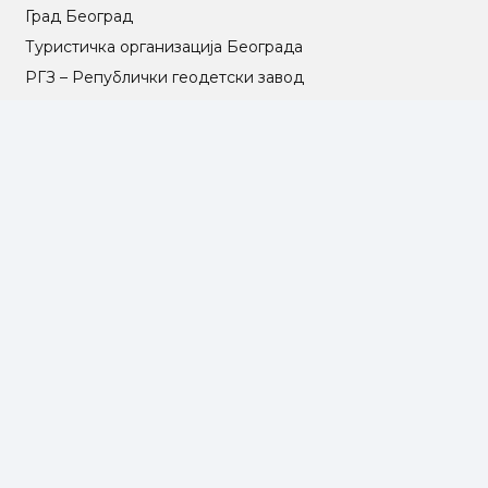
Град Београд
Туристичка организација Београда
РГЗ – Републички геодетски завод
АПР – Агенција за привредне регистре
©2025 Opština Voždovac. Designed by
NEXT VISION
МАПА САЈТА