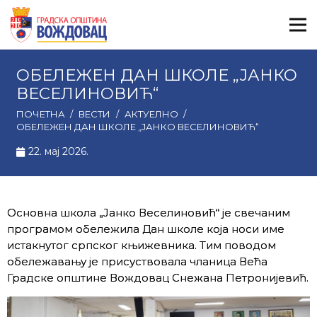
ОБЕЛЕЖЕН ДАН ШКОЛЕ „ЈАНКО
ВЕСЕЛИНОВИЋ“
ПОЧЕТНА
/
ВЕСТИ
/
АКТУЕЛНО
/
ОБЕЛЕЖЕН ДАН ШКОЛЕ „ЈАНКО ВЕСЕЛИНОВИЋ“
22. мај 2026.
Основна школа „Јанко Веселиновић“ је свечаним
програмом обележила Дан школе која носи име
истакнутог српског књижевника. Тим поводом
обележавању је присуствовала чланица Већа
Градске општине Вождовац Снежана Петронијевић.