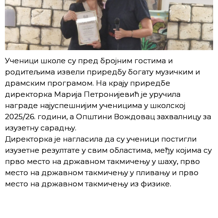
Ученици школе су пред бројним гостима и
родитељима извели приредбу богату музичким и
драмским програмом. На крају приредбе
директорка Марија Петронијевић је уручила
награде најуспешнијим ученицима у школској
2025/26. години, а Општини Вождовац захвалницу за
изузетну сарадњу.
Директорка је нагласила да су ученици постигли
изузетне резултате у свим областима, међу којима су
прво место на државном такмичењу у шаху, прво
место на државном такмичењу у пливању и прво
место на државном такмичењу из физике.