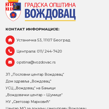
КОНТАКТ ИНФОРМАЦИЈЕ:
Устаничка 53, 11107 Београд
Централа: 011/ 244-7420
opstina@vozdovac.rs
ЈП „Пословни центар Вождовац“
Дом здравља „Вождовац”
УСЦ „Вождовац“ на Бањици
„Вождовачки центар – Шумице“
НУ „Светозар Марковић“
Центар МO за локалну самоуправу Вождовац