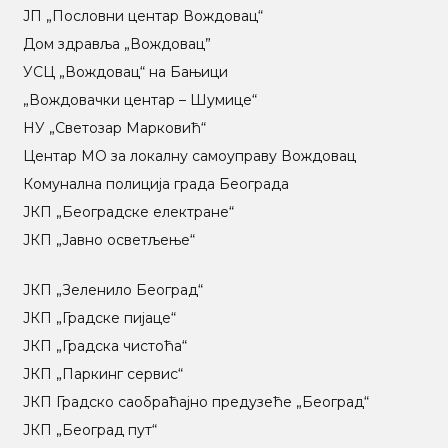
ЈП „Пословни центар Вождовац“
Дом здравља „Вождовац”
УСЦ „Вождовац“ на Бањици
„Вождовачки центар – Шумице“
НУ „Светозар Марковић“
Центар МO за локалну самоуправу Вождовац
Комунална полиција града Београда
ЈКП „Београдске електране“
ЈКП „Јавно осветљење“
ЈКП „Зеленило Београд“
ЈКП „Градске пијаце“
ЈКП „Градска чистоћа“
ЈКП „Паркинг сервис“
ЈКП Градско саобраћајно предузеће „Београд“
ЈКП „Београд пут“