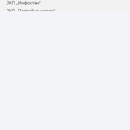
ЈКП „Инфостан“
ЈКП „Погребне услуге“
ЈП „Градско стамбено“
ЈКП „Београдски водовод и канализација“
Влада Републике Србије
Град Београд
Туристичка организација Београда
РГЗ – Републички геодетски завод
АПР – Агенција за привредне регистре