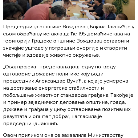
Председница општине Вождовац Бојана Јакшић је у
свом обраћању истакла да ће 195 домаћинстава на
територији Градске општине Вождовац остварити
значајне уштеде у потрошњи енергије и створити
чистије и здравије животно окружење.
„Овај пројекат представља још једну потврду
одговорне државне политике коју води
председник Александар Вучић, а која је усмерена
на достизање енергетске стабилности и
побољшање животног стандарда грађана. Такође је
и пример заједничког деловања општине, града,
државе и грађана у циљу остваривања позитивних
резултата и општег добра“, нагласила је
председница Јакшић.
Овом приликом она се захвалила Министарству