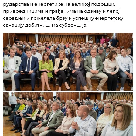
рударства и енергетике на великој подршци,
привредницима и грађанима на одзиву и лепој
сарадњи и пожелела брзу и успешну енергетску
санацију добитницима субвенција.