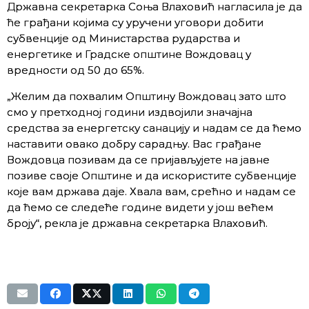
Државна секретарка Соња Влаховић нагласила је да
ће грађани којима су уручени уговори добити
субвенције од Министарства рударства и
енергетике и Градске општине Вождовац у
вредности од 50 до 65%.
„Желим да похвалим Општину Вождовац зато што
смо у претходној години издвојили значајна
средства за енергетску санацију и надам се да ћемо
наставити овако добру сарадњу. Вас грађане
Вождовца позивам да се пријављујете на јавне
позиве своје Општине и да искористите субвенције
које вам држава даје. Хвала вам, срећно и надам се
да ћемо се следеће године видети у још већем
броју“, рекла је државна секретарка Влаховић.