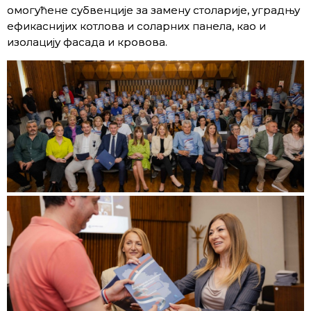
омогућене субвенције за замену столарије, уградњу
ефикаснијих котлова и соларних панела, као и
изолацију фасада и кровова.