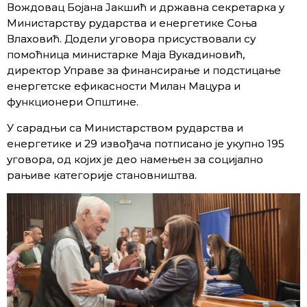
Вождовац Бојана Јакшић и државна секретарка у
Министарству рударства и енергетике Соња
Влаховић. Додели уговора присуствовали су
помоћница министарке Маја Вукадиновић,
директор Управе за финансирање и подстицање
енергетске ефикасности Милан Мацура и
функционери Општине.
У сарадњи са Министарством рударства и
енергетике и 29 извођача потписано је укупно 195
уговора, од којих је део намењен за социјално
рањиве категорије становништва.