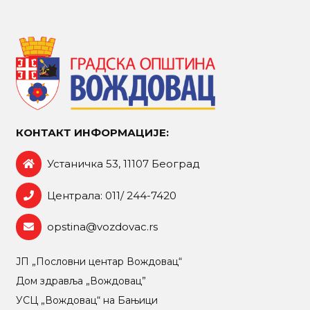
КОНТАКТ ИНФОРМАЦИЈЕ:
Устаничка 53, 11107 Београд
Централа: 011/ 244-7420
opstina@vozdovac.rs
ЈП „Пословни центар Вождовац“
Дом здравља „Вождовац”
УСЦ „Вождовац“ на Бањици