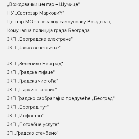
„Вождовачки центар – Шумице“
НУ „Светозар Марковић“
Центар МO за локалну самоуправу Вождовац
Комунална полиција града Београда
ЈКП „Београдске електране“
ЈКП „Јавно осветљење“
ЈКП „Зеленило Београд“
ЈКП „Градске пијаце“
ЈКП „Градска чистоћа“
ЈКП „Паркинг сервис“
ЈКП Градско саобраћајно предузеће „Београд“
ЈКП „Београд пут“
ЈКП „Инфостан“
ЈКП „Погребне услуге“
ЈП „Градско стамбено“