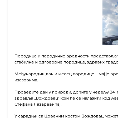
Породица и породичне вредности представљају 
стабилне и одговорне породице, здравих градо
Међународни дан и месец породице – мај је вре
изазовима.
Проведите дан у природи, дођите у недељу 24. м
здравља „Вождовац“ који ће се налазити код Ав
Стефана Лазаревића).
У сарадњи са Црвеним крстом Вождовац может