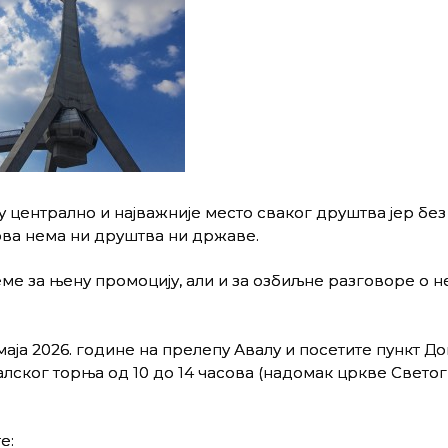
централно и најважније место сваког друштва јер без
ва нема ни друштва ни државе.
ме за њену промоцију, али и за озбиљне разговоре о 
аја 2026. године на прелепу Авалу и посетите пункт Д
алског торња од 10 до 14 часова (надомак цркве Светог
е: