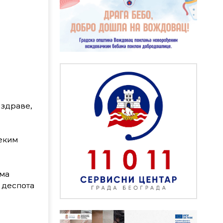
 здраве,
неким
ома
 деспота