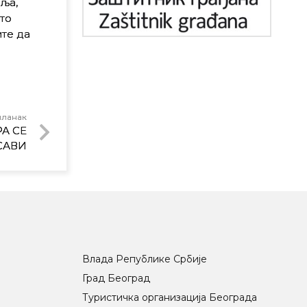
ља,
то
те да
чланак
А СЕ
САВИ
Влада Републике Србије
Град Београд
Туристичка организација Београда