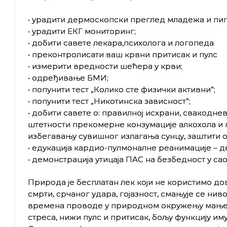
• урадити дермоскопски преглед младежа и пиг
• урадити ЕКГ мониторинг;
• добити савете лекара,психолога и логопеда
• преконтролисати ваш крвни притисак и пулс
• измерити вредности шећера у крви;
• одређивање БМИ;
• попунити тест „Колико сте физички активни”;
• попунити тест „Никотинска зависност”;
• добити савете о: правилној исхрани, свакодне
штетности прекомерне конзумације алкохола и 
избегавању сувишног излагања сунцу, заштити 
• едукација кардио-пулмоналне реанимације – де
• демонстрација утицаја ПАС на безбедност у сао
Природа је бесплатан лек који не користимо д
смрти, срчаног удара, гојазност, смањује се н
времена проводе у природном окружењу мање с
стреса, нижи пулс и притисак, бољу функцију иму