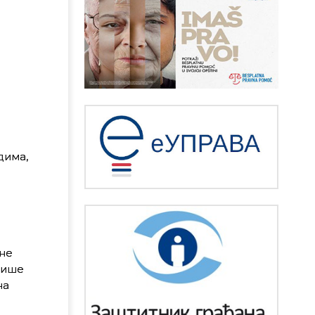
дима,
не
више
на