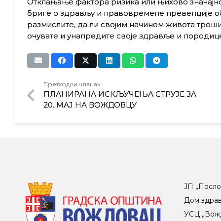
Отклањање фактора ризика или њихово значајн
бриге о здрављу и правовремене превенције обољ
размислите, да ли својим начином живота трош
очувате и унапредите своје здравље и породице
Претходни чланак
ПЛАНИРАНА ИСКЉУЧЕЊА СТРУЈЕ ЗА
20. МАЈ НА ВОЖДОВЦУ
ЈП „Посло
Дом здра
УСЦ „Вож