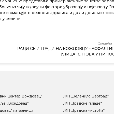
о смањење представља пример активне заштите здрав
ења чију појаву ти фактори убрзавају и појачавају. За
ите и смањујете резерве здравља и да ли довољно чини
 у целини.
Следећи 
РАДИ СЕ И ГРАДИ НА ВОЖДОВЦУ – АСФАЛТИР
УЛИЦА 10. НОВА У ПИНО
вни центар Вождовац“
ЈКП „Зеленило Београд“
вља „Вождовац”
ЈКП „Градске пијаце“
довац“ на Бањици
ЈКП „Градска чистоћа“