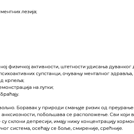
ментних лезија;
вној физичкој активности, штетности удисања дуванког 
психоактивних супстанци, очувању менталног здравља,
од крпеља;
монстрација на лутки;
браћају.
овољно. Боравак у природи смањује ризик од преурање
иво анксиозности, побољшава се расположење. Сви који 
у склони депресији, имају нижу концентрацију хормо
ног система, осећају се боље, смиреније, срећније.