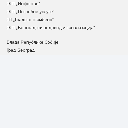
ЈКП „Инфостан“
ЈКП „Погребне услуге“
ЈП „Градско стамбено“
ЈКП „Београдски водовод и канализација“
Влада Републике Србије
Град Београд
Туристичка организација Београда
РГЗ – Републички геодетски завод
АПР – Агенција за привредне регистре