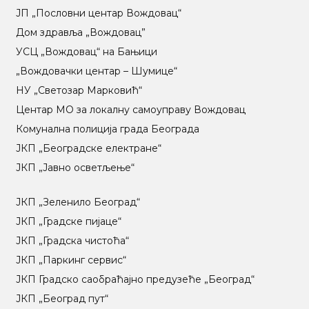
ЈП „Пословни центар Вождовац“
Дом здравља „Вождовац”
УСЦ „Вождовац“ на Бањици
„Вождовачки центар – Шумице“
НУ „Светозар Марковић“
Центар МO за локалну самоуправу Вождовац
Комунална полиција града Београда
ЈКП „Београдске електране“
ЈКП „Јавно осветљење“
ЈКП „Зеленило Београд“
ЈКП „Градске пијаце“
ЈКП „Градска чистоћа“
ЈКП „Паркинг сервис“
ЈКП Градско саобраћајно предузеће „Београд“
ЈКП „Београд пут“