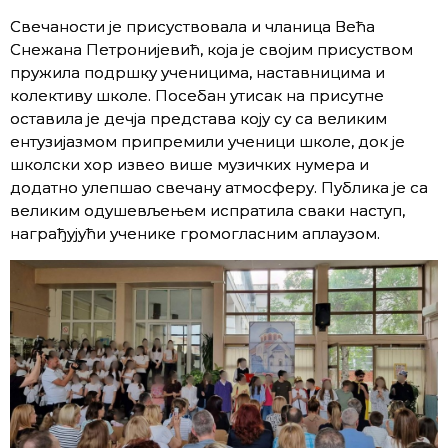
Свечаности је присуствовала и чланица Већа
Снежана Петронијевић, која је својим присуством
пружила подршку ученицима, наставницима и
колективу школе. Посебан утисак на присутне
оставила је дечја представа коју су са великим
ентузијазмом припремили ученици школе, док је
школски хор извео више музичких нумера и
додатно улепшао свечану атмосферу. Публика је са
великим одушевљењем испратила сваки наступ,
награђујући ученике громогласним аплаузом.