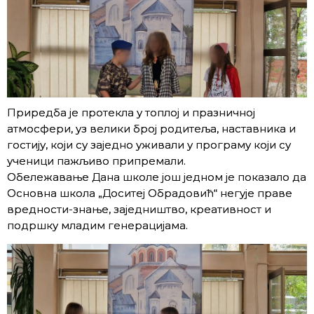
Приредба је протекла у топлој и празничној
атмосфери, уз велики број родитеља, наставника и
гостију, који су заједно уживали у програму који су
ученици пажљиво припремали.
Обележавање Дана школе још једном је показало да
Основна школа „Доситеј Обрадовић“ негује праве
вредности-знање, заједништво, креативност и
подршку младим генерацијама.