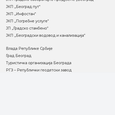
ЈКП „Београд пут“
ЈКП „Инфостан“
ЈКП „Погребне услуге“
ЈП „Градско стамбено“
ЈКП „Београдски водовод и канализација“
Влада Републике Србије
Град Београд
Туристичка организација Београда
РГЗ – Републички геодетски завод
АПР – Агенција за привредне регистре