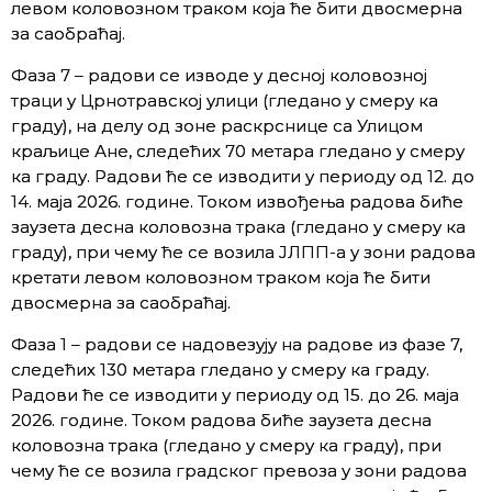
левом коловозном траком која ће бити двосмерна
за саобраћај.
Фаза 7 – радови се изводе у десној коловозној
траци у Црнотравској улици (гледано у смеру ка
граду), на делу од зоне раскрснице са Улицом
краљице Ане, следећих 70 метара гледано у смеру
ка граду. Радови ће се изводити у периоду од 12. до
14. маја 2026. године. Током извођења радова биће
заузета десна коловозна трака (гледано у смеру ка
граду), при чему ће се возила ЈЛПП-а у зони радова
кретати левом коловозном траком која ће бити
двосмерна за саобраћај.
Фаза 1 – радови се надовезују на радове из фазе 7,
следећих 130 метара гледано у смеру ка граду.
Радови ће се изводити у периоду од 15. до 26. маја
2026. године. Током радова биће заузета десна
коловозна трака (гледано у смеру ка граду), при
чему ће се возила градског превоза у зони радова