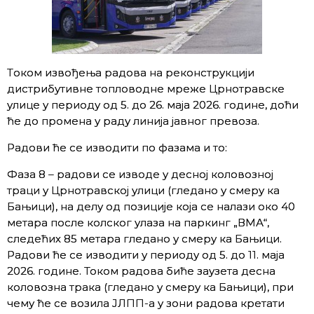
Tоком извођења радова на реконструкцији
дистрибутивнe топловодне мреже Црнотравске
улице у периоду од 5. до 26. маја 2026. године, доћи
ће до промена у раду линија јавног превоза.
Радови ће се изводити по фазама и то:
Фаза 8 – радови се изводе у десној коловозној
траци у Црнотравској улици (гледано у смеру ка
Бањици), на делу од позиције која се налази око 40
метара после колског улаза на паркинг „ВМА“,
следећих 85 метара гледано у смеру ка Бањици.
Радови ће се изводити у периоду од 5. до 11. маја
2026. године. Током радова биће заузета десна
коловозна трака (гледано у смеру ка Бањици), при
чему ће се возила ЈЛПП-а у зони радова кретати