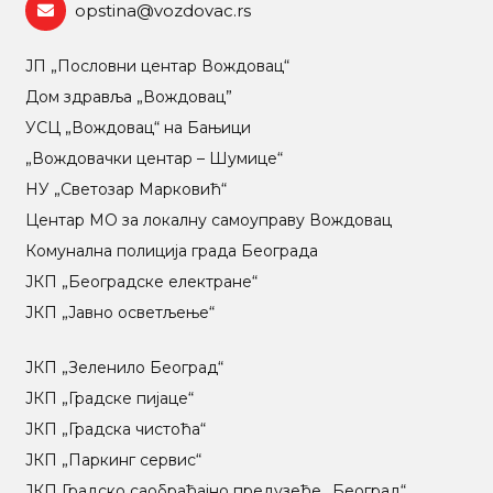
opstina@vozdovac.rs
ЈП „Пословни центар Вождовац“
Дом здравља „Вождовац”
УСЦ „Вождовац“ на Бањици
„Вождовачки центар – Шумице“
НУ „Светозар Марковић“
Центар МO за локалну самоуправу Вождовац
Комунална полиција града Београда
ЈКП „Београдске електране“
ЈКП „Јавно осветљење“
ЈКП „Зеленило Београд“
ЈКП „Градске пијаце“
ЈКП „Градска чистоћа“
ЈКП „Паркинг сервис“
ЈКП Градско саобраћајно предузеће „Београд“