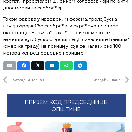
кретати преосталом ширином коловоза који ће бити
двосмеран за саобраћај.
Током радова у наведеним фазама, тролејбуска
линија број 40 ће саобраћати скраћено до старе
окретнице „Бањица“. Такође, привремено се
измешта аутобуско стајалиште „Пливалиште Бањица“
(смер ка граду) на позицију која се налази око 100
метара испред редовне позиције.
Претходни чланак
Следећи чланак
ПРИЈЕМ КОД ПРЕДСЕДНИЦЕ
ОПШТИНЕ