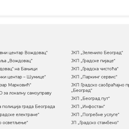
вни центар Вождовац“
ЈКП „Зеленило Београд“
вља „Вождовац”
ЈКП „Градске пијаце“
довац“ на Бањици
ЈКП „Градска чистоћа“
чки центар – Шумице“
ЈКП „Паркинг сервис“
озар Марковић“
ЈКП Градско саобраћајно 
„Београд“
 за локалну самоуправу
ц
ЈКП „Београд пут“
 полиција града Београда
ЈКП „Инфостан“
радске електране“
ЈКП „Погребне услуге“
о осветљење“
ЈП „Градско стамбено“