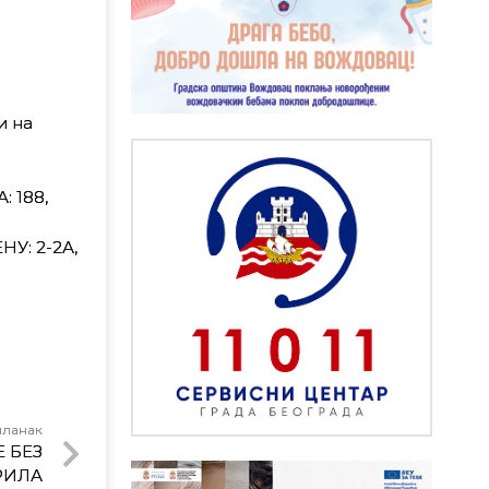
и на
 188,
ЕНУ: 2-2А,
чланак
 БЕЗ
ПРИЛА