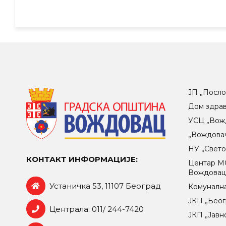
ЈП „Посло
Дом здра
УСЦ „Вож
„Вождова
НУ „Свет
КОНТАКТ ИНФОРМАЦИЈЕ:
Центар МO
Вождова
Устаничка 53, 11107 Београд
Комунална
ЈКП „Беог
Централа: 011/ 244-7420
ЈКП „Јавн