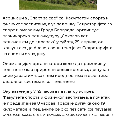
Асоцијација „Спорт за све” са Факултетом спорта и
физичког васпитања, а уз подршку Секретаријата за
спорт и омладину Града Београда, организује
планинарско-пешачку туру „Соколов лет –
пешачењем до здравља” у суботу, 25. априла, од
Кошутњака до Авале, саопштено је из Секретаријата
за спорт и омладину.
Овом акцијом организатори желе да промовишу
пешачење као природни облик кретања, доступан
свим узрастима, са свим вредностима и ефектима
редовног систематског пешачења.
Окупљање је у 7:45 часова на платоу испред
Факултета спорта и физичког васпитања, а почетак
је предвиђен за 8 часова. Траса је дугачка око 19
километара, а пешачиће се око пет сати (са паузама).
Рута пешачења је Кошутњак – Миљаковац 3 – Јајинци