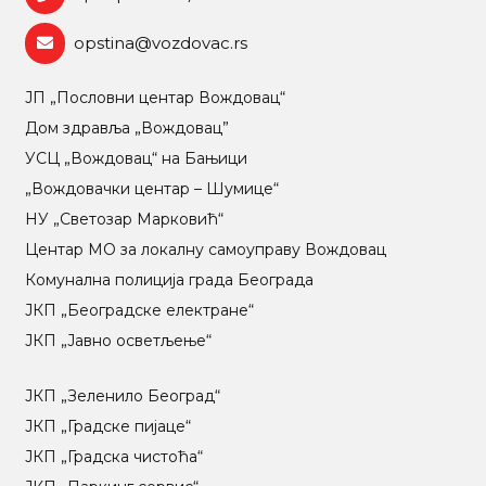
opstina@vozdovac.rs
ЈП „Пословни центар Вождовац“
Дом здравља „Вождовац”
УСЦ „Вождовац“ на Бањици
„Вождовачки центар – Шумице“
НУ „Светозар Марковић“
Центар МO за локалну самоуправу Вождовац
Комунална полиција града Београда
ЈКП „Београдске електране“
ЈКП „Јавно осветљење“
ЈКП „Зеленило Београд“
ЈКП „Градске пијаце“
ЈКП „Градска чистоћа“