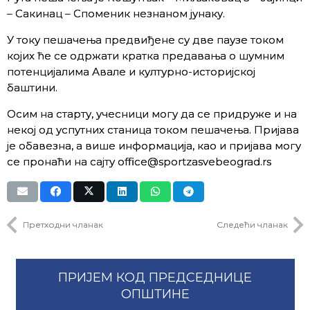
– Сакинац – Споменик незнаном јунаку.
У току пешачења предвиђене су две паузе током
којих ће се одржати кратка предавања о шумним
потенцијалима Авале и културно-историјској
баштини.
Осим на старту, учесници могу да се придруже и на
некој од успутних станица током пешачења. Пријава
је обавезна, а више информација, као и пријава могу
се пронаћи на сајту office@sportzasvebeograd.rs
Претходни чланак
Следећи чланак
ПРИЈЕМ КОД ПРЕДСЕДНИЦЕ
ОПШТИНЕ