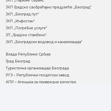
ЈКП „Паркинг сервис“
ЈКП Градско саобраћајно предузеће „Београд“
ЈКП „Београд пут“
ЈКП „Инфостан“
ЈКП „Погребне услуге“
ЈП „Градско стамбено“
ЈКП „Београдски водовод и канализација“
Влада Републике Србије
Град Београд
Туристичка организација Београда
РГЗ – Републички геодетски завод
АПР – Агенција за привредне регистре